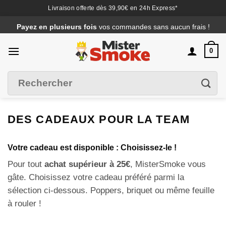
Livraison offerte dès 39,90€ en 24h Express*
Passer
Payez en plusieurs fois
vos commandes sans aucun frais !
au
contenu
0
Recherche
Filtrer
pour :
DES CADEAUX POUR LA TEAM
Votre cadeau est disponible : Choisissez-le !
Pour tout
achat supérieur à 25€
, MisterSmoke vous
gâte. Choisissez votre cadeau préféré parmi la
sélection ci-dessous. Poppers, briquet ou même feuille
à rouler !