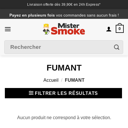
Livraison offerte dès 39,90€ en 24h Express*
Passer
Payez en plusieurs fois
vos commandes sans aucun frais !
au
contenu
0
Recherche
Filtrer
pour :
FUMANT
Accueil
/
FUMANT
FILTRER LES RÉSULTATS
Aucun produit ne correspond à votre sélection.