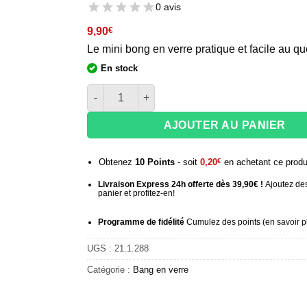
0 avis
9,90
€
Le mini bong en verre pratique et facile au qu
En stock
quantité de Bang en verre Greenline Peace 21 
AJOUTER AU PANIER
Obtenez
10
Points
- soit
0,20
€
en achetant ce produ
Livraison Express 24h offerte dès 39,90€ !
Ajoutez des
panier et profitez-en!
Programme de fidélité
Cumulez des points (
en savoir p
UGS :
21.1.288
Catégorie :
Bang en verre