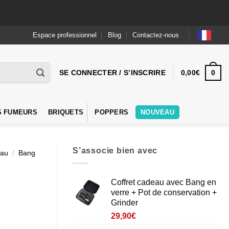
Espace professionnel
Blog
Contactez-nous
0
SE CONNECTER / S’INSCRIRE
0,00
€
S FUMEURS
BRIQUETS
POPPERS
NOUVEAU
S’associe bien avec
eau
/
Bang
Coffret cadeau avec Bang en
verre + Pot de conservation +
Grinder
29,90
€