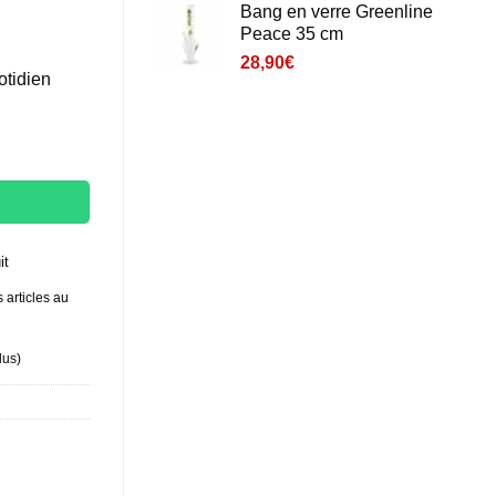
Bang en verre Greenline
Peace 35 cm
28,90
€
otidien
cm
it
 articles au
lus
)