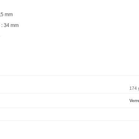
4,5 mm
 : 34 mm
e
174 
Verr