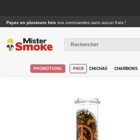
Passer
Payez en plusieurs fois
vos commandes sans aucun frais !
au
contenu
Recherche
pour :
PROMOTIONS
PACK
CHICHAS
CHARBONS