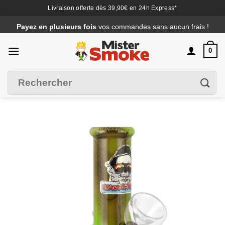
Livraison offerte dès 39,90€ en 24h Express*
Passer
Payez en plusieurs fois
vos commandes sans aucun frais !
au
contenu
0
Recherche
Filtrer
pour :