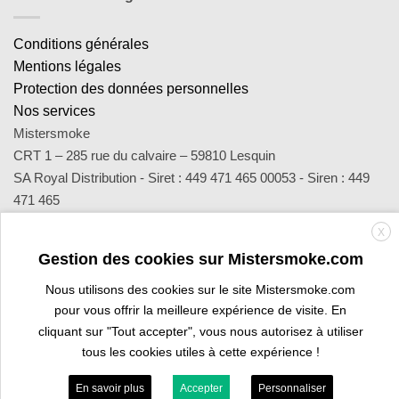
Conditions générales
Mentions légales
Protection des données personnelles
Nos services
Mistersmoke
CRT 1 – 285 rue du calvaire – 59810 Lesquin
SA Royal Distribution - Siret : 449 471 465 00053 - Siren : 449
471 465
Contact : notre équipe d’experts est joignable par email
X
sav@mistersmoke.com ou par téléphone au 03 20 90 56 55 du
Gestion des cookies sur Mistersmoke.com
lundi au vendredi de 9h à 17h.
Nous utilisons des cookies sur le site Mistersmoke.com
pour vous offrir la meilleure expérience de visite. En
Credit
MasterCard
Apple
Bank
Visa
Visa
Maes
cliquant sur "Tout accepter", vous nous autorisez à utiliser
Card
Pay
Transfer
Electron
tous les cookies utiles à cette expérience !
ESPACE PROFESSIONNEL
VOUS ÊTES BURALISTE ?
En savoir plus
Accepter
Personnaliser