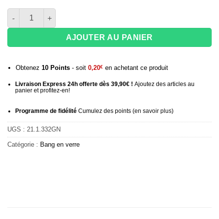
quantité de Bang en verre Rose madder Chongz - 13,5 cm
AJOUTER AU PANIER
Obtenez
10
Points
- soit
0,20
€
en achetant ce produit
Livraison Express 24h offerte dès 39,90€ !
Ajoutez des articles au
panier et profitez-en!
Programme de fidélité
Cumulez des points (
en savoir plus
)
UGS :
21.1.332GN
Catégorie :
Bang en verre