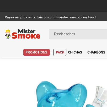
Passer
Payez en plusieurs fois
vos commandes sans aucun frais !
au
contenu
Recherche
pour :
PROMOTIONS
PACK
CHICHAS
CHARBONS