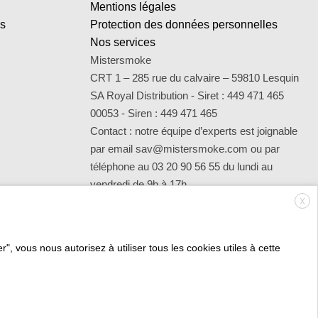
Mentions légales
es
Protection des données personnelles
Nos services
Mistersmoke
CRT 1 – 285 rue du calvaire – 59810 Lesquin
SA Royal Distribution - Siret : 449 471 465
00053 - Siren : 449 471 465
Contact : notre équipe d’experts est joignable
par email sav@mistersmoke.com ou par
téléphone au 03 20 90 56 55 du lundi au
vendredi de 9h à 17h.
X
", vous nous autorisez à utiliser tous les cookies utiles à cette
Credit
MasterCard
Apple
Bank
Visa
Visa
Mae
Card
Pay
Transfer
Electron