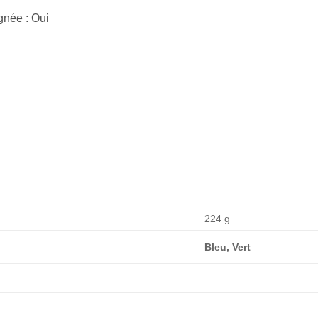
gnée : Oui
224 g
Bleu, Vert