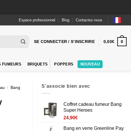
Espace professionnel
Blog
Contactez-nous
0
SE CONNECTER / S’INSCRIRE
0,00
€
S FUMEURS
BRIQUETS
POPPERS
NOUVEAU
S’associe bien avec
eau
/
Bang
y
Coffret cadeau fumeur Bang
Super Heroes
24,90
€
Bang en verre Greenline Pay