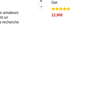
Get
es amateurs
Noté
2
5
sur
12,90
€
nt un
5 basé sur
notations
a recherche
client