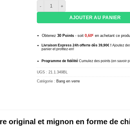
quantité de Bang verre original Baby Bulldog
AJOUTER AU PANIER
Obtenez
30
Points
- soit
0,60
€
en achetant ce produ
Livraison Express 24h offerte dès 39,90€ !
Ajoutez des
panier et profitez-en!
Programme de fidélité
Cumulez des points (
en savoir p
UGS :
21.1.349BL
Catégorie :
Bang en verre
re original et mignon en forme de c