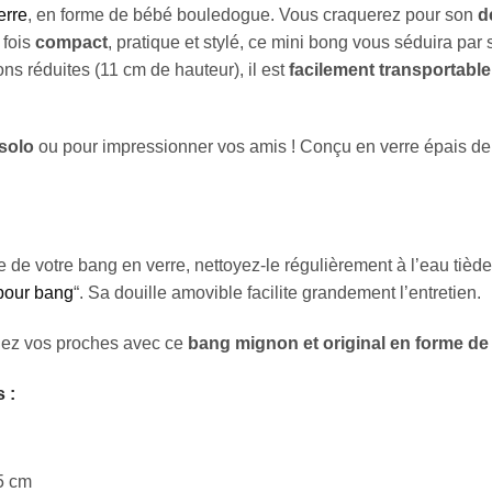
erre
, en forme de bébé bouledogue. Vous craquerez pour son
d
 fois
compact
, pratique et stylé, ce mini bong vous séduira pa
ns réduites (11 cm de hauteur), il est
facilement transportable
 solo
ou pour impressionner vos amis ! Conçu en verre épais de 3
e de votre bang en verre, nettoyez-le régulièrement à l’eau ti
pour bang
“. Sa douille amovible facilite grandement l’entretien.
enez vos proches avec ce
bang mignon et original en forme d
s :
5 cm