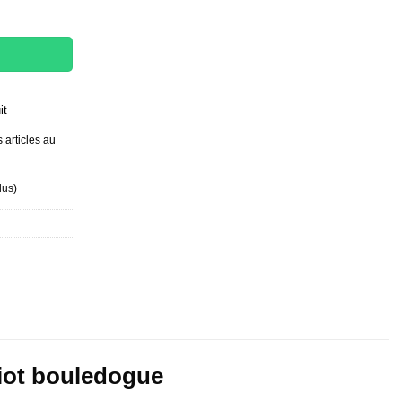
it
 articles au
lus
)
hiot bouledogue