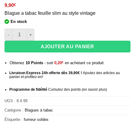
9,90
€
Blague a tabac feuille slim au style vintage
En stock
quantité de Blague à tabac slim Vintage LaSiesta
AJOUTER AU PANIER
Obtenez
10
Points
- soit
0,20
€
en achetant ce produit
Livraison Express 24h offerte dès 39,90€ !
Ajoutez des articles au
panier et profitez-en!
Programme de fidélité
Cumulez des points (
en savoir plus
)
UGS :
8.4.99
Catégorie :
Blagues à tabac
Étiquette :
fumeur soldes