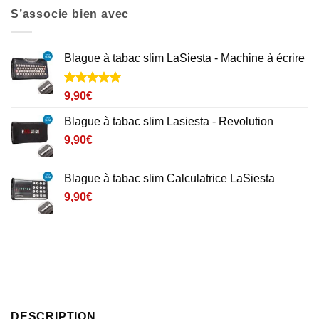
S’associe bien avec
Blague à tabac slim LaSiesta - Machine à écrire
Noté
1
5
sur
9,90
€
5 basé sur
notation
Blague à tabac slim Lasiesta - Revolution
client
9,90
€
Blague à tabac slim Calculatrice LaSiesta
9,90
€
DESCRIPTION