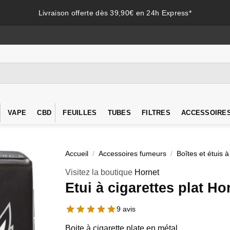
Livraison offerte dès 39,90€ en 24h Express*
VAPE
CBD
FEUILLES
TUBES
FILTRES
ACCESSOIRE
Accueil
/
Accessoires fumeurs
/
Boîtes et étuis à
Visitez la boutique
Hornet
Etui à cigarettes plat Ho
9 avis
Boite à cigarette plate en métal