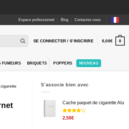
Espace professionnel
Blog
Contactez-nous
0
SE CONNECTER / S’INSCRIRE
0,00
€
S FUMEURS
BRIQUETS
POPPERS
NOUVEAU
S’associe bien avec
 cigarette
Cache paquet de cigarette Alu
rnet
Noté
1
4
2,50
€
sur 5
basé sur