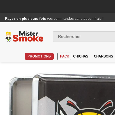
Passer
Payez en plusieurs fois
vos commandes sans aucun frais !
au
contenu
Recherche
pour :
PROMOTIONS
PACK
CHICHAS
CHARBONS