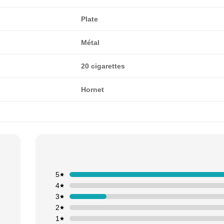
Plate
Métal
20 cigarettes
Hornet
5
4
3
2
1