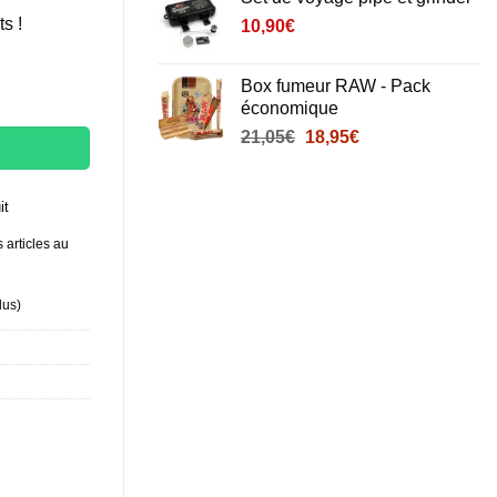
notation
s !
client
10,90
€
Box fumeur RAW - Pack
Weed
économique
Le
Le
21,05
€
18,95
€
prix
prix
initial
actuel
était :
est :
it
21,05€.
18,95€.
 articles au
lus
)