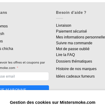
lans
Besoin d’aide ?
Livraison
romos
Paiement sécurisé
ash
Mes informations personnell
ns
Suivre ma commande
s chicha
Mot de passe oublié
Lire la FAQ
Dossiers thématiques
evoir les offres et coupons par
rsmoke.com
Histoire de nos marques
Idées cadeaux fumeurs
JE M'ABONNE
Gestion des cookies sur Mistersmoke.com