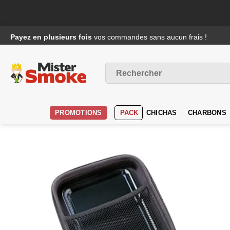
Passer
Payez en plusieurs fois
vos commandes sans aucun frais !
au
contenu
Recherche
pour :
PROMOTIONS
PACK
CHICHAS
CHARBONS