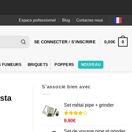
Espace professionnel
Blog
Contactez-nous
0
SE CONNECTER / S’INSCRIRE
0,00
€
S FUMEURS
BRIQUETS
POPPERS
NOUVEAU
S’associe bien avec
sta
Set métal pipe + grinder
Noté
1
4
9,90
€
sur 5
basé sur
Set de voyage pipe et grinder