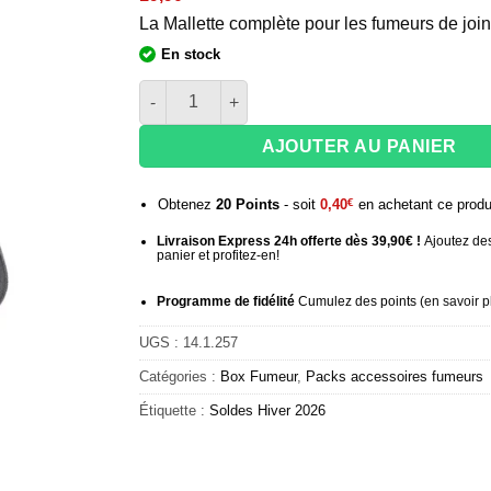
La Mallette complète pour les fumeurs de joint
En stock
quantité de Kit Fumeur - Mallette Rasta Skull 
AJOUTER AU PANIER
Obtenez
20
Points
- soit
0,40
€
en achetant ce produ
Livraison Express 24h offerte dès 39,90€ !
Ajoutez des
panier et profitez-en!
Programme de fidélité
Cumulez des points (
en savoir p
UGS :
14.1.257
Catégories :
Box Fumeur
,
Packs accessoires fumeurs
Étiquette :
Soldes Hiver 2026