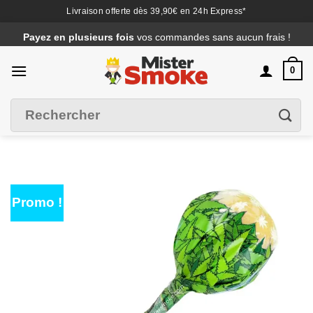
Livraison offerte dès 39,90€ en 24h Express*
Passer
Payez en plusieurs fois
vos commandes sans aucun frais !
au
contenu
0
Recherche
Filtrer
pour :
Promo !