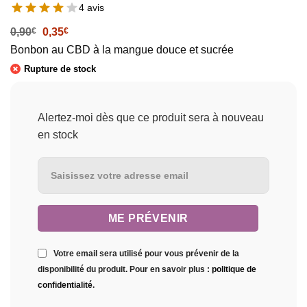
4 avis
Le
Le
0,90
€
0,35
€
prix
prix
Bonbon au CBD à la mangue douce et sucrée
initial
actuel
était :
est :
Rupture de stock
0,90€.
0,35€.
Alertez-moi dès que ce produit sera à nouveau
en stock
Votre email sera utilisé pour vous prévenir de la
disponibilité du produit. Pour en savoir plus :
politique de
confidentialité
.