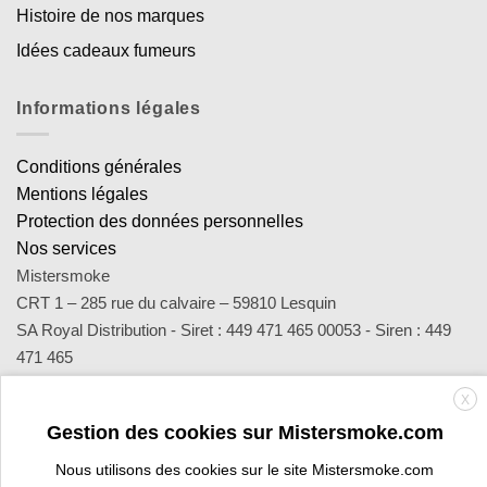
Histoire de nos marques
Idées cadeaux fumeurs
Informations légales
Conditions générales
Mentions légales
Protection des données personnelles
Nos services
Mistersmoke
CRT 1 – 285 rue du calvaire – 59810 Lesquin
SA Royal Distribution - Siret : 449 471 465 00053 - Siren : 449
471 465
Contact : notre équipe d’experts est joignable par email
X
sav@mistersmoke.com ou par téléphone au 03 20 90 56 55 du
Gestion des cookies sur Mistersmoke.com
lundi au vendredi de 9h à 17h.
Nous utilisons des cookies sur le site Mistersmoke.com