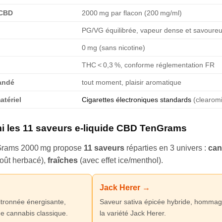
 CBD
2000 mg par flacon (200 mg/ml)
PG/VG équilibrée, vapeur dense et savoure
0 mg (sans nicotine)
THC < 0,3 %, conforme réglementation FR
andé
tout moment, plaisir aromatique
atériel
Cigarettes électroniques standards
(clearomi
mi les 11 saveurs e-liquide CBD TenGrams
rams 2000 mg propose
11 saveurs
réparties en 3 univers :
can
oût herbacé),
fraîches
(avec effet ice/menthol).
Jack Herer →
itronnée énergisante,
Saveur sativa épicée hybride, hommag
me cannabis classique.
la variété Jack Herer.