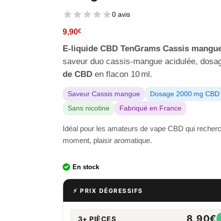
0 avis
9,90
€
E-liquide CBD TenGrams Cassis mangu
saveur duo cassis-mangue acidulée, dos
de CBD
en flacon 10 ml.
Saveur Cassis mangue
Dosage 2000 mg CBD
Sans nicotine
Fabriqué en France
Idéal pour les amateurs de vape CBD qui recherc
moment, plaisir aromatique.
En stock
⚡ PRIX DÉGRESSIFS
8,90€
3+ PIÈCES