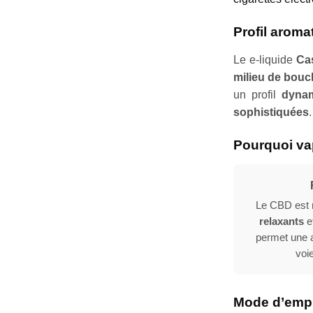
Profil arom
Le e-liquide
Ca
milieu de bouc
un profil
dyna
sophistiquées
.
Pourquoi va
Le CBD est 
relaxants
et
permet une a
voi
Mode d’emp