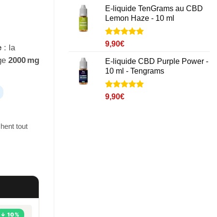
notations
E-liquide TenGrams au CBD
client
Lemon Haze - 10 ml
Noté
1
5
sur
9,90
€
e
: la
5 basé sur
notation
age
2000 mg
E-liquide CBD Purple Power -
client
10 ml - Tengrams
Noté
3
5
sur
9,90
€
5 basé sur
notations
client
hent tout
↓ 10%