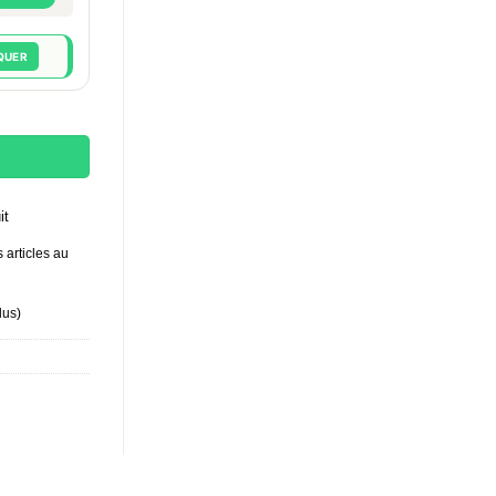
QUER
 10 ml - Cassis mangue
it
 articles au
lus
)