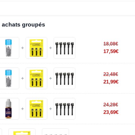
 achats groupés
18,08
€
+
+
17,59
€
22,48
€
+
+
21,99
€
24,28
€
+
+
23,69
€