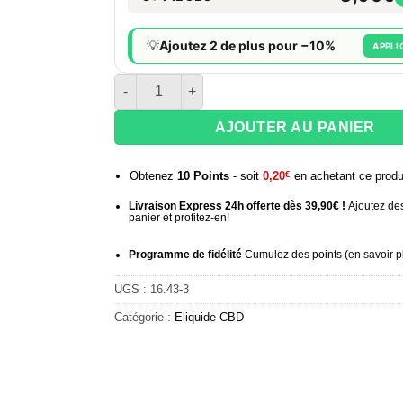
💡
Ajoutez 2 de plus pour −10%
APPLI
quantité de E-liquide CBD 2000 mg Tengrams -
AJOUTER AU PANIER
Obtenez
10
Points
- soit
0,20
€
en achetant ce produ
Livraison Express 24h offerte dès 39,90€ !
Ajoutez des
panier et profitez-en!
Programme de fidélité
Cumulez des points (
en savoir p
UGS :
16.43-3
Catégorie :
Eliquide CBD