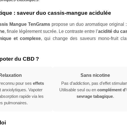
atique : saveur duo cassis-mangue acidulée
ssis Mangue TenGrams
propose un duo aromatique original 
he
, finale légèrement sucrée. Le contraste entre l’
acidité du ca
mique et complexe
, qui change des saveurs mono-fruit cl
poter du CBD ?
Relaxation
Sans nicotine
reconnu pour ses
effets
Pas d’addiction, pas d’effet stimulan
 anxiolytiques. Vapoter
Utilisable seul ou en
complément d’
bsorption rapide via les
sevrage tabagique
.
es pulmonaires.
loi