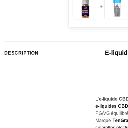
+
E-liqui
DESCRIPTION
L’
e-liquide C
e-liquides CB
PG/VG équilibr
Marque
TenGr
cigarettes élect