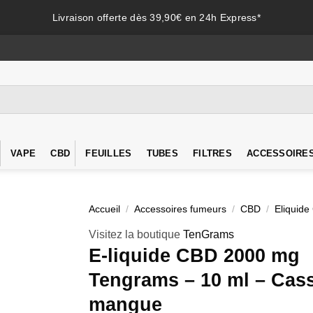
Livraison offerte dès 39,90€ en 24h Express*
VAPE
CBD
FEUILLES
TUBES
FILTRES
ACCESSOIRE
Accueil
/
Accessoires fumeurs
/
CBD
/
Eliquid
Visitez la boutique
TenGrams
E-liquide CBD 2000 mg
Tengrams – 10 ml – Cas
mangue