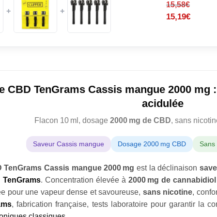
15,58
€
+
+
15,19
€
de CBD TenGrams Cassis mangue 2000 mg :
acidulée
Flacon 10 ml, dosage
2000 mg de CBD
, sans nicoti
Saveur Cassis mangue
Dosage 2000 mg CBD
Sans 
BD TenGrams Cassis mangue 2000 mg
est la déclinaison
save
D TenGrams
. Concentration élevée à
2000 mg de cannabidiol
ée pour une vapeur dense et savoureuse,
sans nicotine
, confo
ams
, fabrication française, tests laboratoire pour garantir la 
roniques classiques
.