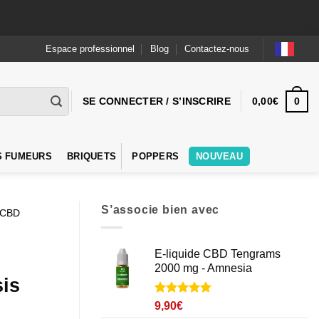
Espace professionnel
Blog
Contactez-nous
0
SE CONNECTER / S’INSCRIRE
0,00
€
S FUMEURS
BRIQUETS
POPPERS
NOUVEAU
S’associe bien avec
e CBD
E-liquide CBD Tengrams
2000 mg - Amnesia
sis
Noté
3
5
sur
9,90
€
5 basé sur