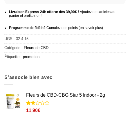
Livraison Express 24h offerte dès 39,90€ !
Ajoutez des articles au
panier et profitez-en!
Programme de fidélité
Cumulez des points (
en savoir plus
)
UGS :
32.4-15
Catégorie :
Fleurs de CBD
Étiquette :
promotion
S’associe bien avec
Fleurs de CBD-CBG Star 5 Indoor - 2g
Noté
1
11,90
€
2
sur
5
basé