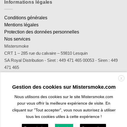
Informations légales
Conditions générales
Mentions légales
Protection des données personnelles
Nos services
Mistersmoke
CRT 1 – 285 rue du calvaire – 59810 Lesquin
SA Royal Distribution - Siret : 449 471 465 00053 - Siren : 449
471 465
Contact : notre équipe d’experts est joignable par email
X
sav@mistersmoke.com ou par téléphone au 03 20 90 56 55 du
Gestion des cookies sur Mistersmoke.com
lundi au vendredi de 9h à 17h.
Nous utilisons des cookies sur le site Mistersmoke.com
pour vous offrir la meilleure expérience de visite. En
Credit
MasterCard
Apple
Bank
Visa
Visa
Maes
cliquant sur "Tout accepter", vous nous autorisez à utiliser
Card
Pay
Transfer
Electron
tous les cookies utiles à cette expérience !
ESPACE PROFESSIONNEL
VOUS ÊTES BURALISTE ?