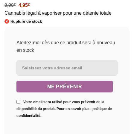
Le
Le
9,90
€
4,95
€
prix
prix
Cannabis légal à vaporiser pour une détente totale
initial
actuel
était :
est :
Rupture de stock
9,90€.
4,95€.
Alertez-moi dès que ce produit sera à nouveau
en stock
Votre email sera utilisé pour vous prévenir de la
disponibilité du produit. Pour en savoir plus :
politique de
confidentialité
.