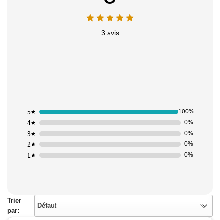
3 avis
5
100%
4
0%
Appliquer les filtres
3
0%
2
0%
1
0%
Trier
Défaut
par: