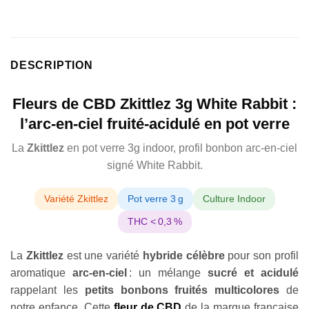
basé
sur
notation
client
DESCRIPTION
Fleurs de CBD Zkittlez 3g White Rabbit :
l’arc-en-ciel fruité-acidulé en pot verre
La
Zkittlez
en pot verre 3g indoor, profil bonbon arc-en-ciel
signé White Rabbit.
Variété Zkittlez
Pot verre 3 g
Culture Indoor
THC < 0,3 %
La
Zkittlez
est une variété
hybride célèbre
pour son profil
aromatique
arc-en-ciel
: un mélange
sucré et acidulé
rappelant les
petits bonbons fruités multicolores
de
notre enfance. Cette
fleur de CBD
de la marque française