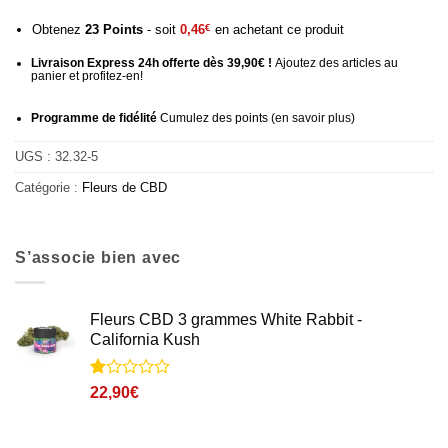
Obtenez
23
Points
- soit
0,46
€
en achetant ce produit
Livraison Express 24h offerte dès 39,90€ !
Ajoutez des articles au
panier et profitez-en!
Programme de fidélité
Cumulez des points (
en savoir plus
)
UGS :
32.32-5
Catégorie :
Fleurs de CBD
S’associe bien avec
Fleurs CBD 3 grammes White Rabbit -
California Kush
Noté
1
22,90
€
1
sur
5