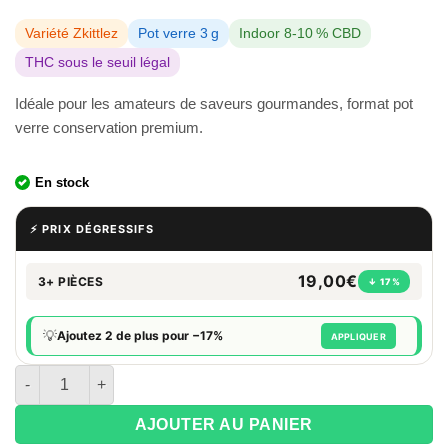
Variété Zkittlez
Pot verre 3 g
Indoor 8-10 % CBD
THC sous le seuil légal
Idéale pour les amateurs de saveurs gourmandes, format pot
verre conservation premium.
En stock
⚡ PRIX DÉGRESSIFS
19,00€
3+ PIÈCES
↓ 17%
💡
Ajoutez 2 de plus pour −17%
APPLIQUER
quantité de Fleurs de CBD Zkittlez 3g - White Rabbit
AJOUTER AU PANIER