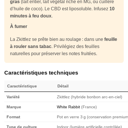
gras
(lait entier, lait végétal riche en MG, ou cuillère
d’huile de coco). Le CBD est liposoluble. Infusez
10
minutes à feu doux
.
À fumer
La Zkittlez se prête bien au roulage : dans une
feuille
à rouler sans tabac
. Privilégiez des feuilles
naturelles pour préserver les notes fruitées.
Caractéristiques techniques
Caractéristique
Détail
Variété
Zkittlez (hybride bonbon arc-en-ciel)
Marque
White Rabbit
(France)
Format
Pot en verre 3 g (conservation premiu
Type de culture
Indoor (lumière artificielle contrôlée)