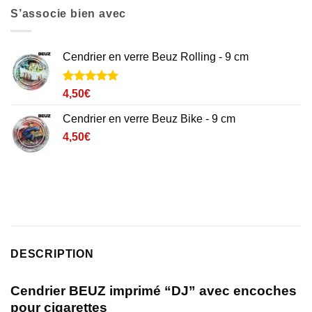
S’associe bien avec
Cendrier en verre Beuz Rolling - 9 cm
Noté
1
5
sur
4,50
€
5 basé sur
notation
Cendrier en verre Beuz Bike - 9 cm
client
4,50
€
DESCRIPTION
Cendrier BEUZ imprimé “DJ” avec encoches
pour cigarettes