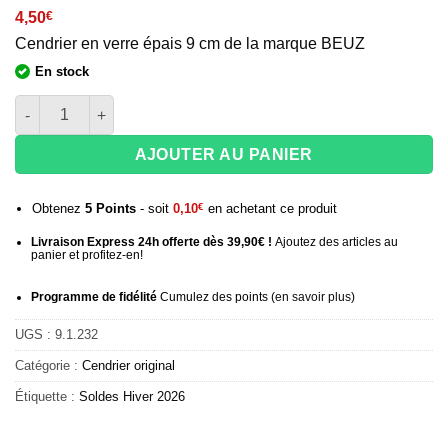
4,50
€
Cendrier en verre épais 9 cm de la marque BEUZ
En stock
quantité de Cendrier en verre BEUZ Dj - 9 cm
AJOUTER AU PANIER
Obtenez
5
Points
- soit
0,10
€
en achetant ce produit
Livraison Express 24h offerte dès 39,90€ !
Ajoutez des articles au
panier et profitez-en!
Programme de fidélité
Cumulez des points (
en savoir plus
)
UGS :
9.1.232
Catégorie :
Cendrier original
Étiquette :
Soldes Hiver 2026