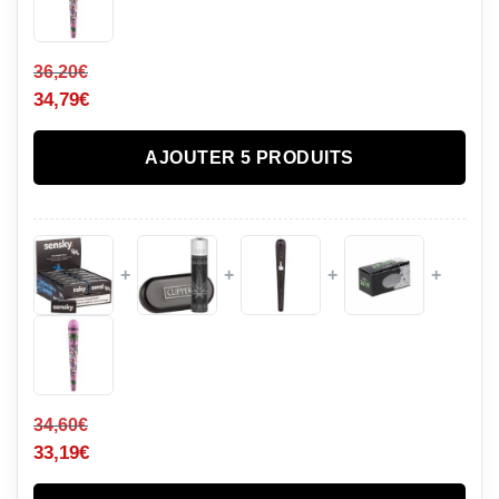
36,20
€
34,79
€
AJOUTER 5 PRODUITS
+
+
+
+
34,60
€
33,19
€