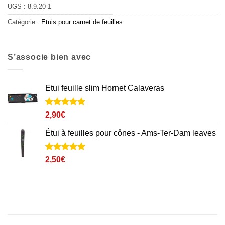
UGS :
8.9.20-1
Catégorie :
Etuis pour carnet de feuilles
S’associe bien avec
Etui feuille slim Hornet Calaveras
Noté
8
4.8
2,90
€
sur 5 basé
sur
Étui à feuilles pour cônes - Ams-Ter-Dam leaves
notations
client
Noté
1
5
sur
2,50
€
5 basé sur
notation
client