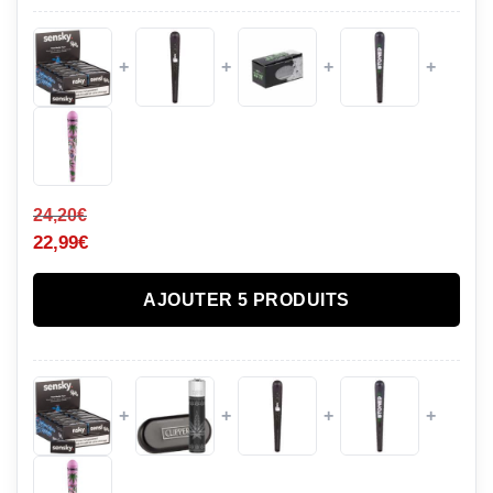
+
+
+
+
24,20
€
22,99
€
AJOUTER 5 PRODUITS
+
+
+
+