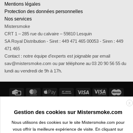
Mentions légales
Protection des données personnelles
Nos services
Mistersmoke
CRT 1 – 285 rue du calvaire – 59810 Lesquin
SA Royal Distribution - Siret : 449 471 465 00053 - Siren : 449
471 465
Contact : notre équipe d’experts est joignable par email
sav@mistersmoke.com ou par téléphone au 03 20 90 56 55 du
lundi au vendredi de 9h à 17h.
Credit
MasterCard
Apple
Bank
Visa
Visa
Maes
Card
Pay
Transfer
Electron
X
ESPACE PROFESSIONNEL
VOUS ÊTES BURALISTE ?
Gestion des cookies sur Mistersmoke.com
Copyright 2026 ©
Mistersmoke.com
Nous utilisons des cookies sur le site Mistersmoke.com pour
vous offrir la meilleure expérience de visite. En cliquant sur