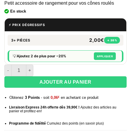
Petit accessoire de rangement pour vos cônes roulés
En stock
⚡ PRIX DÉGRESSIFS
2,00€
3+ PIÈCES
↓ 20%
💡
Ajoutez 2 de plus pour −20%
APPLIQUER
quantité de Étui à feuilles pour cônes - Finger leaf
AJOUTER AU PANIER
Obtenez
3
Points
- soit
0,06
€
en achetant ce produit
Livraison Express 24h offerte dès 39,90€ !
Ajoutez des articles au
panier et profitez-en!
Programme de fidélité
Cumulez des points (
en savoir plus
)