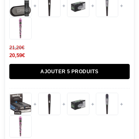
+
+
+
+
21,20
€
20,59
€
AJOUTER 5 PRODUITS
+
+
+
+