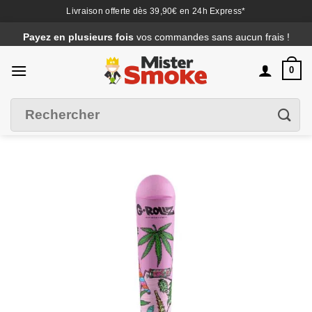
Livraison offerte dès 39,90€ en 24h Express*
Passer
Payez en plusieurs fois
vos commandes sans aucun frais !
au
contenu
0
Recherche
Filtrer
pour :