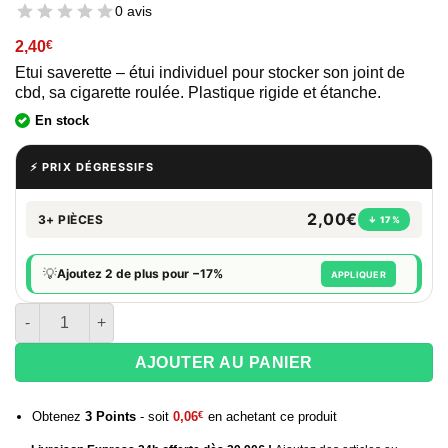
0 avis
2,40
€
Etui saverette – étui individuel pour stocker son joint de
cbd, sa cigarette roulée. Plastique rigide et étanche.
En stock
⚡ PRIX DÉGRESSIFS
2,00€
3+ PIÈCES
↓ 17%
💡
Ajoutez 2 de plus pour −17%
APPLIQUER
quantité de Etui pour feuille cône G-tube - Amsterdam picnic
AJOUTER AU PANIER
Obtenez
3
Points
- soit
0,06
€
en achetant ce produit