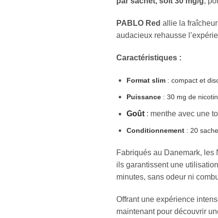
par sachet, soit 30 mg/g
, po
PABLO Red
allie la fraîche
audacieux rehausse l’expérienc
Caractéristiques :
Format slim
: compact et disc
Puissance
: 30 mg de nicoti
Goût
: menthe avec une to
Conditionnement
: 20 sache
Fabriqués au Danemark, les
ils garantissent une utilisati
minutes, sans odeur ni combu
Offrant une expérience intens
maintenant pour découvrir une