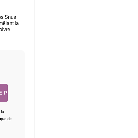
les Snus
êlant la
oivre
 la
tique de