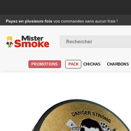
Passer
Payez en plusieurs fois
vos commandes sans aucun frais !
au
contenu
Recherche
pour :
PROMOTIONS
PACK
CHICHAS
CHARBONS