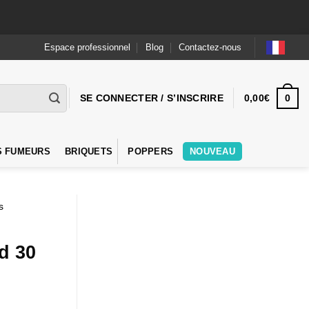
Espace professionnel
Blog
Contactez-nous
0
SE CONNECTER / S’INSCRIRE
0,00
€
S FUMEURS
BRIQUETS
POPPERS
NOUVEAU
s
d 30