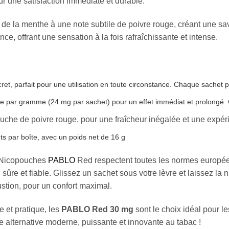
ur une satisfaction immédiate et durable.
ur de la menthe à une note subtile de poivre rouge, créant une 
e, offrant une sensation à la fois rafraîchissante et intense.
ret, parfait pour une utilisation en toute circonstance. Chaque sachet 
ne par gramme (24 mg par sachet) pour un effet immédiat et prolongé. 
uche de poivre rouge, pour une fraîcheur inégalée et une expér
ts par boîte, avec un poids net de 16 g
 Nicopouches
PABLO
Red respectent toutes les normes européen
on sûre et fiable. Glissez un sachet sous votre lèvre et laissez l
stion, pour un confort maximal.
e et pratique, les
PABLO Red 30 mg
sont le choix idéal pour 
 alternative moderne, puissante et innovante au tabac !