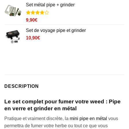
Set métal pipe + grinder
Noté
1
4
9,90
€
sur 5
basé sur
Set de voyage pipe et grinder
notation
client
10,90
€
DESCRIPTION
Le set complet pour fumer votre weed : Pipe
en verre et grinder en métal
Pratique et vraiment discrète, la
mini pipe en métal
vous
permettra de fumer votre herbe ou tout ce que vous