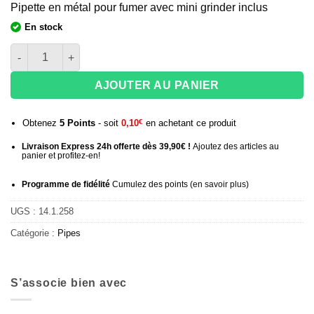
Pipette en métal pour fumer avec mini grinder inclus
En stock
quantité de Set mini Pipe en métal et grinder
AJOUTER AU PANIER
Obtenez
5
Points
- soit
0,10
€
en achetant ce produit
Livraison Express 24h offerte dès 39,90€ !
Ajoutez des articles au
panier et profitez-en!
Programme de fidélité
Cumulez des points (
en savoir plus
)
UGS :
14.1.258
Catégorie :
Pipes
S’associe bien avec