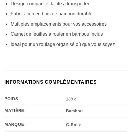
Design compact et facile à transporter
Fabrication en bois de bambou durable
Multiples emplacements pour vos accessoires
Carnet de feuilles à rouler en bambou inclus
Idéal pour un roulage organisé où que vous soyez
INFORMATIONS COMPLÉMENTAIRES
POIDS
188 g
MATIÈRE
Bambou
Appliquer les filtres
MARQUE
G-Rollz