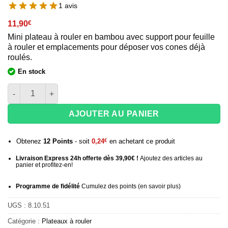
1 avis
11,90
€
Mini plateau à rouler en bambou avec support pour feuille
à rouler et emplacements pour déposer vos cones déjà
roulés.
En stock
quantité de Plateau Bamboo portable G Rollz - 20 cm
AJOUTER AU PANIER
Obtenez
12
Points
- soit
0,24
€
en achetant ce produit
Livraison Express 24h offerte dès 39,90€ !
Ajoutez des articles au
panier et profitez-en!
Programme de fidélité
Cumulez des points (
en savoir plus
)
UGS :
8.10.51
Catégorie :
Plateaux à rouler