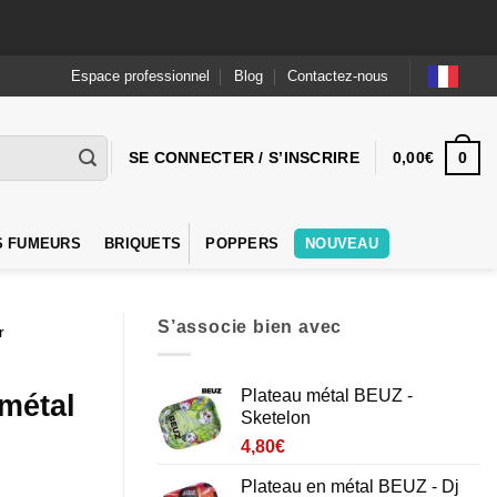
Espace professionnel
Blog
Contactez-nous
0
SE CONNECTER / S’INSCRIRE
0,00
€
S FUMEURS
BRIQUETS
POPPERS
NOUVEAU
S’associe bien avec
r
Plateau métal BEUZ -
 métal
Sketelon
4,80
€
Plateau en métal BEUZ - Dj