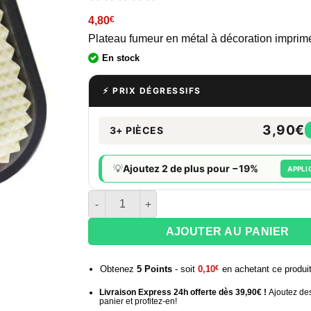
4,80
€
Plateau fumeur en métal à décoration imprim
En stock
⚡ PRIX DÉGRESSIFS
3,90€
3+ PIÈCES
💡
Ajoutez 2 de plus pour −19%
APPLI
quantité de Mini Plateau à rouler en métal BEU
AJOUTER AU PANIER
Obtenez
5
Points
- soit
0,10
€
en achetant ce produi
Livraison Express 24h offerte dès 39,90€ !
Ajoutez des
panier et profitez-en!