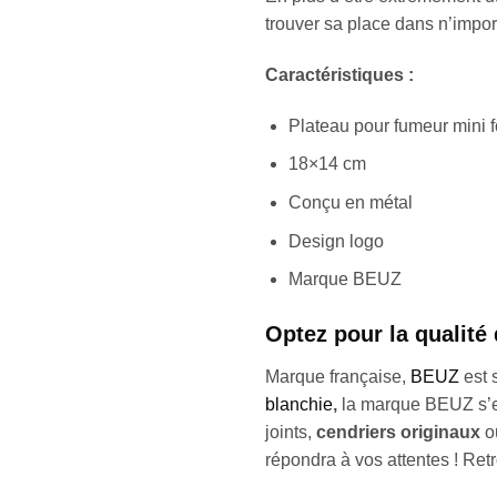
trouver sa place dans n’import
Caractéristiques :
Plateau pour fumeur mini 
18×14 cm
Conçu en métal
Design logo
Marque BEUZ
Optez pour la qualit
Marque française,
BEUZ
est 
blanchie
,
la marque BEUZ s’es
joints,
cendriers originaux
o
répondra à vos attentes ! Ret