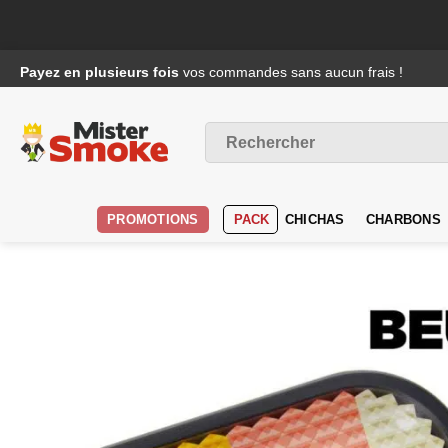
Passer
Payez en plusieurs fois
vos commandes sans aucun frais !
au
contenu
Recherche
pour :
PROMOTIONS
PACK
CHICHAS
CHARBONS