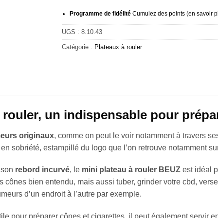
Programme de fidélité
Cumulez des points (
en savoir p
UGS :
8.10.43
Catégorie :
Plateaux à rouler
à rouler, un indispensable pour pré
eurs originaux
, comme on peut le voir notamment à travers se
 en sobriété, estampillé du logo que l’on retrouve notamment sur
 son
rebord incurvé
, le
mini plateau à rouler BEUZ
est idéal 
es cônes bien entendu, mais aussi tuber, grinder votre cbd, ver
umeurs d’un endroit à l’autre par exemple.
le pour préparer cônes et cigarettes, il peut également servir en