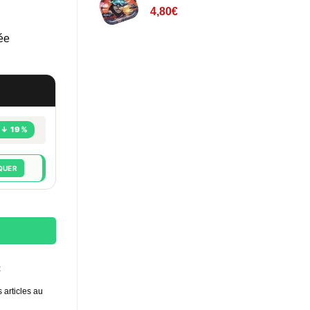
4,80
€
ée
↓ 19%
QUER
Z - Blanc
t
 articles au