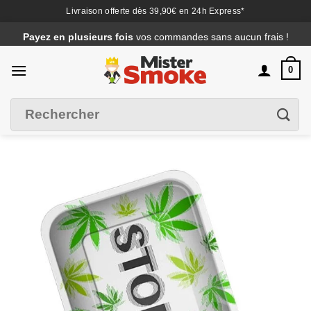
Livraison offerte dès 39,90€ en 24h Express*
Passer
Payez en plusieurs fois
vos commandes sans aucun frais !
au
contenu
0
Recherche
Filtrer
pour :