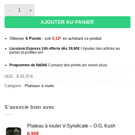
quantité de Plateau métal mini V-Syndicate – Strain Bubba Kus
AJOUTER AU PANIER
Obtenez
6
Points
- soit
0,12
€
en achetant ce produit
Livraison Express 24h offerte dès 39,90€ !
Ajoutez des articles au
panier et profitez-en!
Programme de fidélité
Cumulez des points (
en savoir plus
)
UGS :
8.10.37-6
Catégorie :
Plateaux à rouler
S’associe bien avec
Plateau à rouler V-Syndicate – O.G. Kush
6,90
€