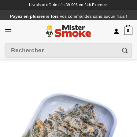
Livraison offerte dès 39,90€ en 24h Express*
Passer
Payez en plusieurs fois
vos commandes sans aucun frais !
au
contenu
0
Recherche
Filtrer
pour :