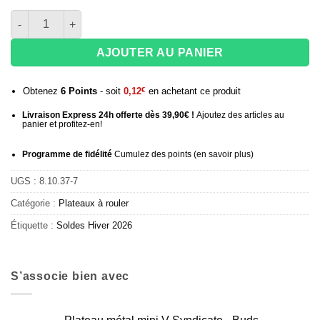
quantité de Plateau métal mini V-Syndicate – Strain Girl scout 
AJOUTER AU PANIER
Obtenez
6
Points
- soit
0,12
€
en achetant ce produit
Livraison Express 24h offerte dès 39,90€ !
Ajoutez des articles au
panier et profitez-en!
Programme de fidélité
Cumulez des points (
en savoir plus
)
UGS :
8.10.37-7
Catégorie :
Plateaux à rouler
Étiquette :
Soldes Hiver 2026
S’associe bien avec