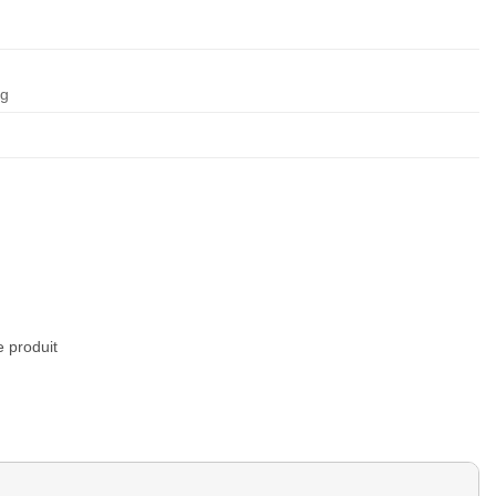
 g
e produit