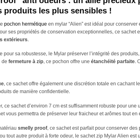
oof” anti odeurs : un allié précieux 
 produits les plus sensibles !
le
pochon hermétique
en mylar “Alien” est idéal pour conserver
ur ses propriétés de conservation exceptionnelles, ce sachet est 
s extérieurs
.
ie pour sa robustesse, le Mylar préserver l’intégrité des produits
e de
fermeture à zip
, ce pochon offre une
étanchéité parfaite
. 
ue
, ce sachet offre également une discrétion totale en cachant l
oduits de manière confidentielle.
er, ce sachet d’environ 7 cm est suffisamment robuste pour une u
t vous permettra de préserver leur fraicheur et arômes tout en é
matériau
smelly proof
, ce sachet est parfait pour conserver des 
u tout autre produit à forte odeur, le sachet zip Mylar Alien est 