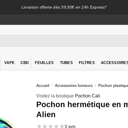
Livraison offerte dès 39,90€ en 24h Express*
VAPE
CBD
FEUILLES
TUBES
FILTRES
ACCESSOIRE
Accueil
/
Accessoires fumeurs
/
Pochon plastiqu
Visitez la boutique
Pochon Cali
Pochon hermétique en m
Alien
0 avis