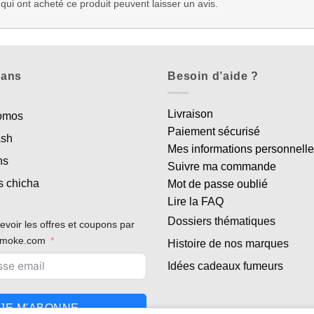
 qui ont acheté ce produit peuvent laisser un avis.
lans
Besoin d’aide ?
Livraison
romos
Paiement sécurisé
ash
Mes informations personnell
ns
Suivre ma commande
s chicha
Mot de passe oublié
Lire la FAQ
Dossiers thématiques
evoir les offres et coupons par
rsmoke.com
Histoire de nos marques
Idées cadeaux fumeurs
JE M'ABONNE