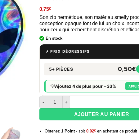
0,75
€
Son zip hermétique, son matériau smelly proo
conception opaque font de lui un choix incon
pour ceux qui recherchent discrétion et efficac
En stock
⚡ PRIX DÉGRESSIFS
0,50€
5+ PIÈCES
💡
Ajoutez 4 de plus pour −33%
APPLI
quantité de Pochon hermétique en mylar - Alie
AJOUTER AU PANIER
Obtenez
1
Point
- soit
0,02
€
en achetant ce produit