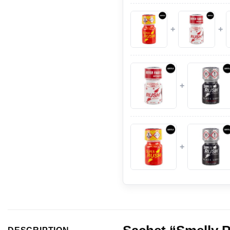
+
+
+
+