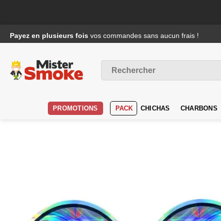
Passer
Payez en plusieurs fois
vos commandes sans aucun frais !
au
contenu
Recherche
pour :
PROMOTIONS
PACK
CHICHAS
CHARBONS