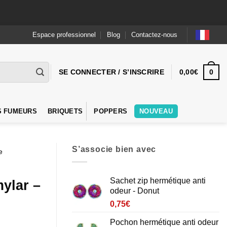
Espace professionnel
Blog
Contactez-nous
0
SE CONNECTER / S’INSCRIRE
0,00
€
S FUMEURS
BRIQUETS
POPPERS
NOUVEAU
S’associe bien avec
e
Sachet zip hermétique anti
ylar –
odeur - Donut
0,75
€
Pochon hermétique anti odeur