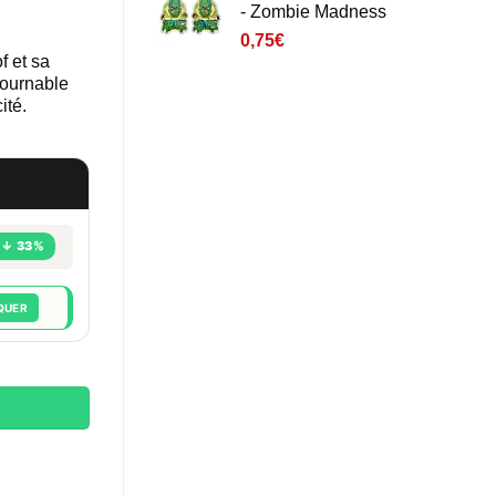
- Zombie Madness
0,75
€
f et sa
tournable
ité.
↓ 33%
QUER
n