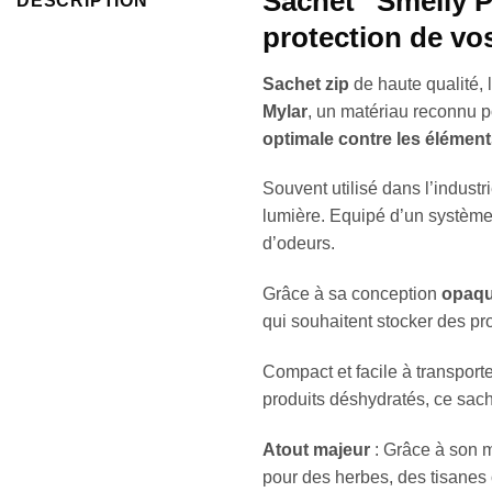
Sachet “Smelly Pr
DESCRIPTION
protection de vos
Sachet zip
de haute qualité, 
Mylar
, un matériau reconnu po
optimale contre les élément
Souvent utilisé dans l’industr
lumière. Equipé d’un systèm
d’odeurs.
Grâce à sa conception
opaq
qui souhaitent stocker des pr
Compact et facile à transport
produits déshydratés, ce sache
Atout majeur
: Grâce à son 
pour des herbes, des tisanes o