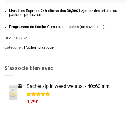
Livraison Express 24h offerte dès 39,90€ !
Ajoutez des articles au
panier et profitez-en!
Programme de fidélité
Cumulez des points (
en savoir plus
)
UGS :
8.8.32
Catégorie :
Pochon plastique
S’associe bien avec
Sachet zip In weed we trust - 40x60 mm
Noté
3
4.7
0,29
€
sur 5 basé
sur
notations
client