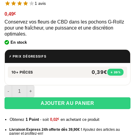
1 avis
0,49
€
Conservez vos fleurs de CBD dans les pochons G-Rollz
pour une fraîcheur, une puissance et une discrétion
optimales.
En stock
⚡ PRIX DÉGRESSIFS
0,39€
10+ PIÈCES
↓ 20%
quantité de Sachet zip hermétique G-Rollz "Panda Gunnin"
AJOUTER AU PANIER
Obtenez
1
Point
- soit
0,02
€
en achetant ce produit
Livraison Express 24h offerte dès 39,90€ !
Ajoutez des articles au
panier et profitez-en!