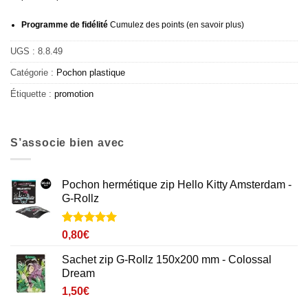
Programme de fidélité
Cumulez des points (
en savoir plus
)
UGS :
8.8.49
Catégorie :
Pochon plastique
Étiquette :
promotion
S’associe bien avec
Pochon hermétique zip Hello Kitty Amsterdam -
G-Rollz
Noté
1
5
sur
0,80
€
5 basé sur
notation
Sachet zip G-Rollz 150x200 mm - Colossal
client
Dream
1,50
€