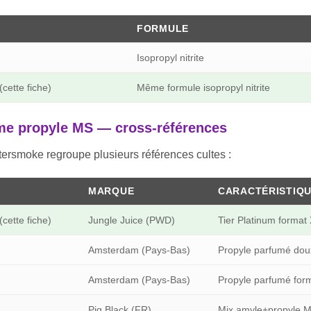
FORMULE
Isopropyl nitrite
(cette fiche)
Même formule isopropyl nitrite
me propyle MS — cross-références
ersmoke regroupe plusieurs références cultes :
MARQUE
CARACTÉRISTIQ
(cette fiche)
Jungle Juice (PWD)
Tier Platinum format
Amsterdam (Pays-Bas)
Propyle parfumé doux,
Amsterdam (Pays-Bas)
Propyle parfumé for
Pig Black (FR)
Mix amyle+propyle M