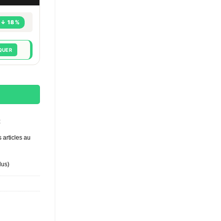
↓ 18%
QUER
ml — Format XL Isopropyl Nitrite Marque Culte
t
 articles au
lus
)