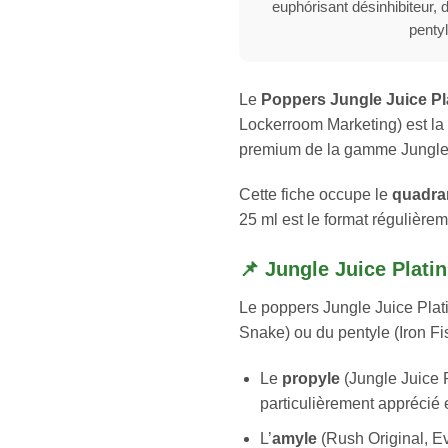
euphórisant désinhibiteur, d
pentyl
Le
Poppers Jungle Juice Pl
Lockerroom Marketing) est la
premium de la gamme Jungle J
Cette fiche occupe le
quadran
25 ml est le format régulièrem
📌 Jungle Juice Plati
Le poppers Jungle Juice Plat
Snake) ou du pentyle (Iron Fi
Le
propyle
(Jungle Juice 
particulièrement apprécié e
L’
amyle
(Rush Original, Ev