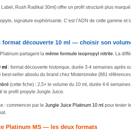
k Label, Rush Radikal 30ml) offre un profil structuré plus marqué
opyle, signature euphórisante. C’est l’ADN de cette gamme et la
s format découverte 10 ml — choisir son volum
 Platinum partagent la
même formule isopropyl nitrite
. La diff
0 ml
: format découverte historique, durée 3-4 semaines après ouv
 best-seller absolu du brand chez Mistersmoke (881 références
mbré
(cette fiche) : 2,5× le volume du 10 ml, durée 4-6 semaines
é le profil propyle Jungle Juice.
e : commencer par le
Jungle Juice Platinum 10 ml
pour tester l
hat.
ice Platinum MS — les deux formats