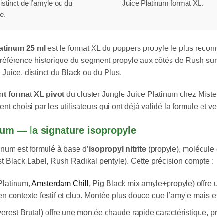
istinct de l’amyle ou du
Juice Platinum format XL.
e.
atinum 25 ml
est le format XL du poppers propyle le plus rec
 référence historique du segment propyle aux côtés de Rush su
uice, distinct du Black ou du Plus.
t format XL pivot
du cluster Jungle Juice Platinum chez Miste
ent choisi par les utilisateurs qui ont déjà validé la formule et
num — la signature isopropyle
inum est formulé à base d’
isopropyl nitrite
(propyle), molécule 
st Black Label, Rush Radikal pentyle). Cette précision compte :
Platinum,
Amsterdam Chill
, Pig Black mix amyle+propyle) offre u
n contexte festif et club. Montée plus douce que l’amyle mais ef
erest Brutal) offre une montée chaude rapide caractéristique, pr