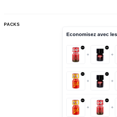
PACKS
Economisez avec les
+
+
+
+
+
+