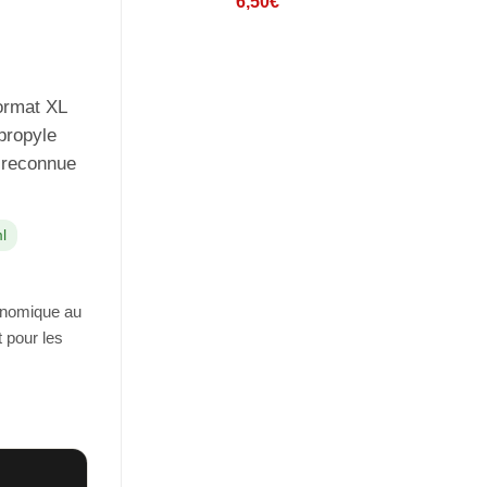
6,50
€
sur 5 basé
sur
notations
client
ormat XL
 propyle
s reconnue
l
onomique au
t pour les