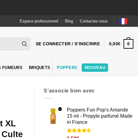
Espace professionnel
Blog
Contactez-nous
0
SE CONNECTER / S’INSCRIRE
0,00
€
S FUMEURS
BRIQUETS
POPPERS
NOUVEAU
S’associe bien avec
Poppers Fun Pop's Amande
15 ml - Propyle parfumé Made
t XL
in France
 Culte
Noté
2
4.5