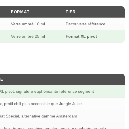
FORMAT
TIER
Verre ambré 10 ml
Découverte référence
Verre ambré 25 ml
Format XL pivot
UE
 XL pivot, signature euphórisante référence segment
 profil chill plus accessible que Jungle Juice
mat Special, alternative gamme Amsterdam
ade in France, combine montée amyle + euphorie propyle