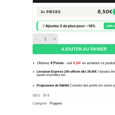
6,50€
3+ PIÈCES
💡
Ajoutez 2 de plus pour −18%
APPLI
quantité de Poppers Jungle Juice Platinum 25 
AJOUTER AU PANIER
Obtenez
8
Points
- soit
0,16
€
en achetant ce produi
Livraison Express 24h offerte dès 39,90€ !
Ajoutez des
panier et profitez-en!
Programme de fidélité
Cumulez des points (
en savoir p
UGS :
30.8
Catégorie :
Poppers