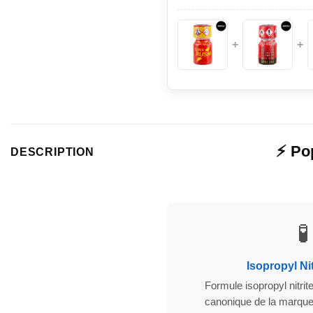
+
+
⚡ Po
DESCRIPTION
🧪
Isopropyl Nit
Formule isopropyl nitrit
canonique de la marque 