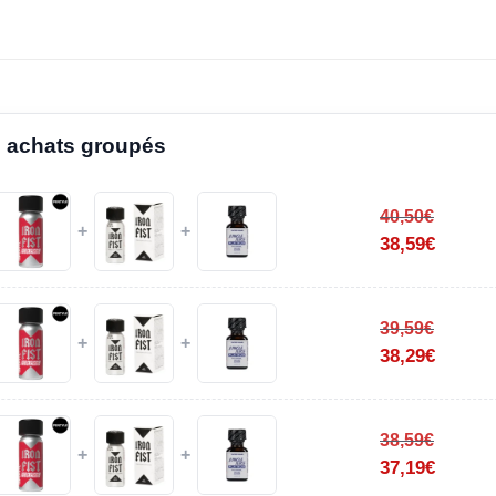
 achats groupés
40,50
€
+
+
38,59
€
39,59
€
+
+
38,29
€
38,59
€
+
+
37,19
€