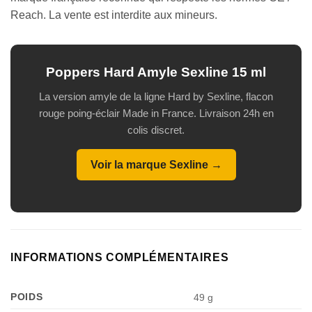
Reach. La vente est interdite aux mineurs.
Poppers Hard Amyle Sexline 15 ml
La version amyle de la ligne Hard by Sexline, flacon
rouge poing-éclair Made in France. Livraison 24h en
colis discret.
Voir la marque Sexline →
INFORMATIONS COMPLÉMENTAIRES
POIDS
49 g