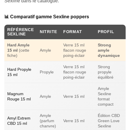
Sexline dans le catalogue.
📊 Comparatif gamme Sexline poppers
RÉFÉRENCE
NITRITE
FORMAT
PROFIL
SEXLINE
Hard Amyle
Verre 15 ml
Strong
15 ml
(cette
Amyle
flacon rouge
amyle
fiche)
poing-éclair
dynamique
Verre 15 ml
Strong
Hard Propyle
Propyle
flacon rouge
propyle
15 ml
poing-éclair
équilibré
Amyle
Magnum
Sexline
Amyle
Verre 15 ml
Rouge 15 ml
format
compact
Amyle
Édition CBD
Amyl Extrem
(parfum
Verre 15 ml
Green Love
CBD 15 ml
chanvre)
Sexline