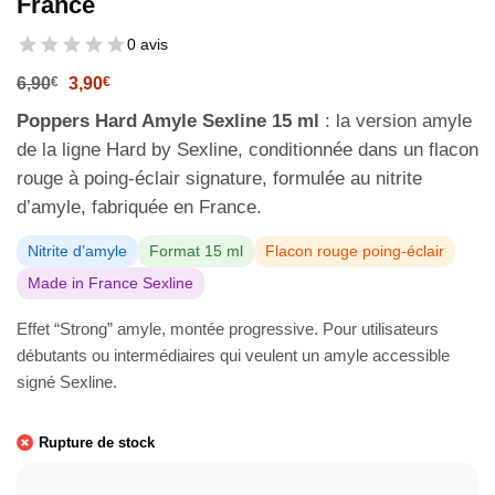
France
0 avis
Le
Le
6,90
€
3,90
€
prix
prix
initial
actuel
Poppers Hard Amyle Sexline 15 ml
: la version amyle
était :
est :
de la ligne Hard by Sexline, conditionnée dans un flacon
6,90€.
3,90€.
rouge à poing-éclair signature, formulée au nitrite
d’amyle, fabriquée en France.
Nitrite d’amyle
Format 15 ml
Flacon rouge poing-éclair
Made in France Sexline
Effet “Strong” amyle, montée progressive. Pour utilisateurs
débutants ou intermédiaires qui veulent un amyle accessible
signé Sexline.
Rupture de stock