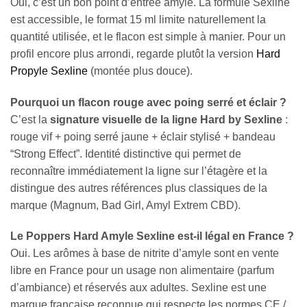
Oui, c’est un bon point d’entrée amyle. La formule Sexline
est accessible, le format 15 ml limite naturellement la
quantité utilisée, et le flacon est simple à manier. Pour un
profil encore plus arrondi, regarde plutôt la version
Hard
Propyle Sexline
(montée plus douce).
Pourquoi un flacon rouge avec poing serré et éclair ?
C’est la
signature visuelle de la ligne Hard by Sexline
:
rouge vif + poing serré jaune + éclair stylisé + bandeau
“Strong Effect”. Identité distinctive qui permet de
reconnaître immédiatement la ligne sur l’étagère et la
distingue des autres références plus classiques de la
marque (Magnum, Bad Girl, Amyl Extrem CBD).
Le Poppers Hard Amyle Sexline est-il légal en France ?
Oui. Les arômes à base de nitrite d’amyle sont en vente
libre en France pour un usage non alimentaire (parfum
d’ambiance) et réservés aux adultes. Sexline est une
marque française reconnue qui respecte les normes CE /