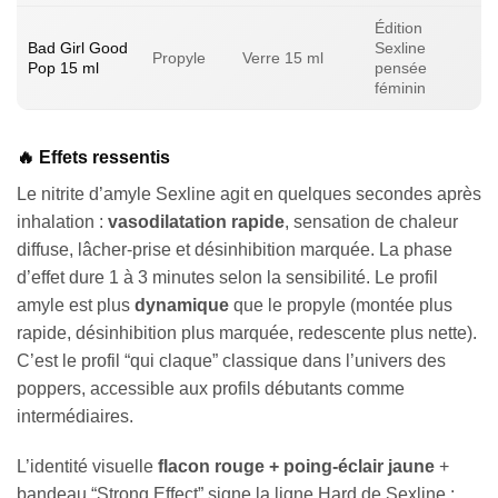
Édition
Bad Girl Good
Sexline
Propyle
Verre 15 ml
Pop 15 ml
pensée
féminin
🔥 Effets ressentis
Le nitrite d’amyle Sexline agit en quelques secondes après
inhalation :
vasodilatation rapide
, sensation de chaleur
diffuse, lâcher-prise et désinhibition marquée. La phase
d’effet dure 1 à 3 minutes selon la sensibilité. Le profil
amyle est plus
dynamique
que le propyle (montée plus
rapide, désinhibition plus marquée, redescente plus nette).
C’est le profil “qui claque” classique dans l’univers des
poppers, accessible aux profils débutants comme
intermédiaires.
L’identité visuelle
flacon rouge + poing-éclair jaune
+
bandeau “Strong Effect” signe la ligne Hard de Sexline :