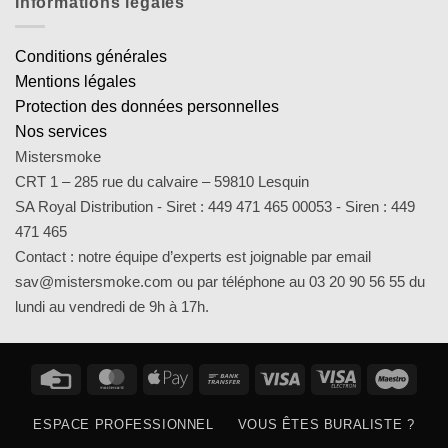
Informations légales
Conditions générales
Mentions légales
Protection des données personnelles
Nos services
Mistersmoke
CRT 1 – 285 rue du calvaire – 59810 Lesquin
SA Royal Distribution - Siret : 449 471 465 00053 - Siren : 449
471 465
Contact : notre équipe d’experts est joignable par email
sav@mistersmoke.com ou par téléphone au 03 20 90 56 55 du
lundi au vendredi de 9h à 17h.
Credit
MasterCard
Apple
Bank
Visa
Visa
Maes
Card
Pay
Transfer
Electron
ESPACE PROFESSIONNEL
VOUS ÊTES BURALISTE ?