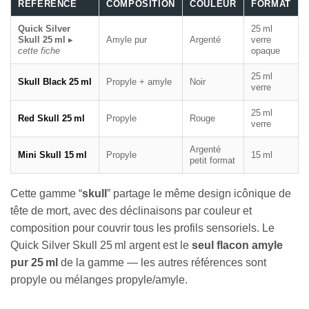
RÉFÉRENCE
COMPOSITION
COULEUR
FORMAT
Quick Silver
25 ml
Skull 25 ml
▸
Amyle pur
Argenté
verre
cette fiche
opaque
25 ml
Skull Black 25 ml
Propyle + amyle
Noir
verre
25 ml
Red Skull 25 ml
Propyle
Rouge
verre
Argenté
Mini Skull 15 ml
Propyle
15 ml
petit format
Cette gamme “
skull
” partage le même design icônique de
tête de mort, avec des déclinaisons par couleur et
composition pour couvrir tous les profils sensoriels. Le
Quick Silver Skull 25 ml argent est le
seul flacon amyle
pur 25 ml
de la gamme — les autres références sont
propyle ou mélanges propyle/amyle.