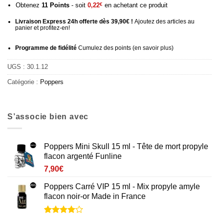
Obtenez
11
Points
- soit
0,22
€
en achetant ce produit
Livraison Express 24h offerte dès 39,90€ !
Ajoutez des articles au
panier et profitez-en!
Programme de fidélité
Cumulez des points (
en savoir plus
)
UGS :
30.1.12
Catégorie :
Poppers
S’associe bien avec
Poppers Mini Skull 15 ml - Tête de mort propyle
flacon argenté Funline
7,90
€
Poppers Carré VIP 15 ml - Mix propyle amyle
flacon noir-or Made in France