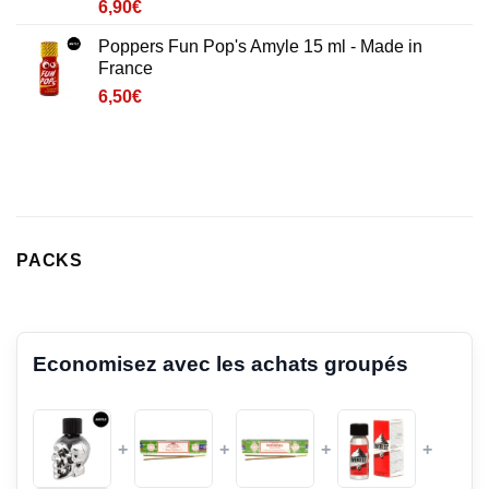
Noté
1
4
6,90
€
sur 5
basé sur
Poppers Fun Pop's Amyle 15 ml - Made in
notation
France
client
6,50
€
PACKS
Economisez avec les achats groupés
+
+
+
+