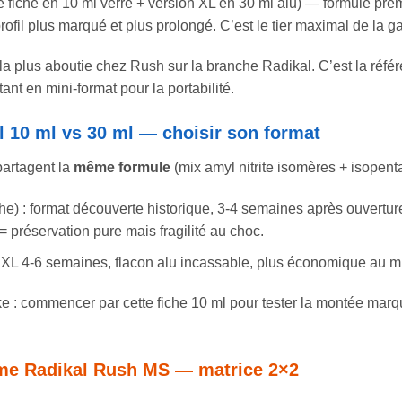
e fiche en 10 ml verre + version XL en 30 ml alu) — formule pr
profil plus marqué et plus prolongé. C’est le tier maximal de la
 la plus aboutie chez Rush sur la branche Radikal. C’est la référ
nt en mini-format pour la portabilité.
l 10 ml vs 30 ml — choisir son format
partagent la
même formule
(mix amyl nitrite isomères + isopenta
che) : format découverte historique, 3-4 semaines après ouvertur
= préservation pure mais fragilité au choc.
 XL 4-6 semaines, flacon alu incassable, plus économique au ml. 
 commencer par cette fiche 10 ml pour tester la montée marquée
me Radikal Rush MS — matrice 2×2