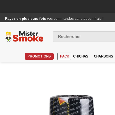
Passer
Payez en plusieurs fois
vos commandes sans aucun frais !
au
contenu
Recherche
pour :
PROMOTIONS
PACK
CHICHAS
CHARBONS