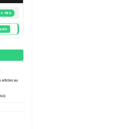
↓ 18%
QUER
USH 10 ml — Mix Amyl Nitrite Premium Découverte
t
 articles au
lus
)