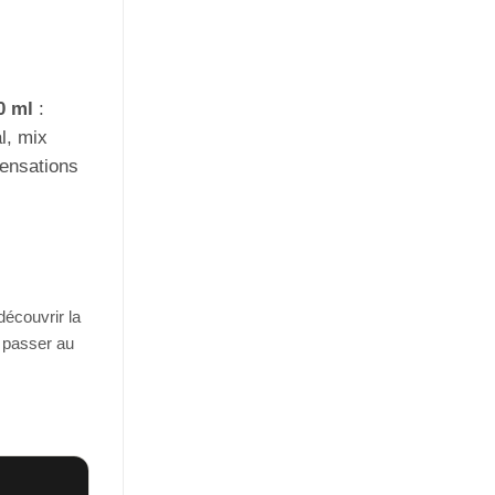
notations
client
0 ml
:
l, mix
sensations
découvrir la
 passer au