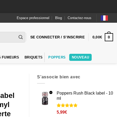
Espace professionnel
Blog
Contactez-nous
0
SE CONNECTER / S’INSCRIRE
0,00
€
S FUMEURS
BRIQUETS
POPPERS
NOUVEAU
S’associe bien avec
Poppers Rush Black label - 10
Label
ml
myl
Noté
2
5
sur
rte
5,99
€
5 basé sur