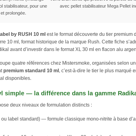
 stabilisateur, pour une
avec pellet stabilisateur Mega Pellet in
et prolongée.
Label by RUSH 10 ml
est le format découverte du tier premium
re 10 ml, format historique de la marque Rush. Cette fiche s’adr
ikal avant d’investir dans le format XL 30 ml en flacon alu arge
pe quatre références chez Mistersmoke, organisées selon une 
nt
premium standard 10 ml
, c’est-à-dire le tier le plus marqué
al disponibles.
yl simple — la différence dans la gamme Radik
e deux niveaux de formulation distincts :
ou label standard) — formule classique mono-nitrite à base d’amyl 