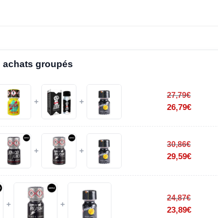
 achats groupés
27,79
€
+
+
26,79
€
30,86
€
+
+
29,59
€
24,87
€
+
+
23,89
€