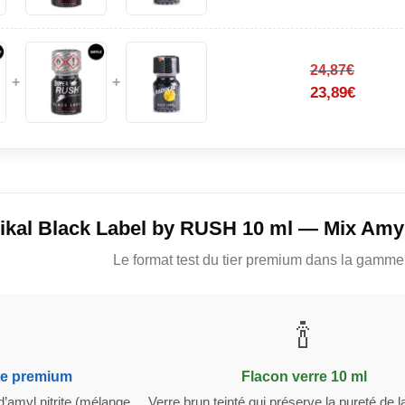
24,87
€
+
+
23,89
€
ikal Black Label by RUSH 10 ml — Mix Amyl
Le format test du tier premium dans la gamm
🍾
ite premium
Flacon verre 10 ml
amyl nitrite (mélange
Verre brun teinté qui préserve la pureté de l