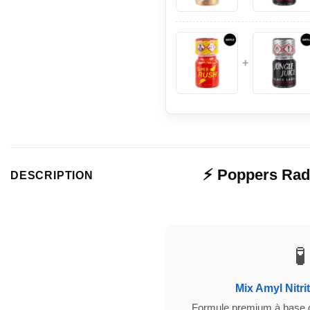
+
⚡ Poppers Rad
DESCRIPTION
🧪
Mix Amyl Nitr
Formule premium à base d’