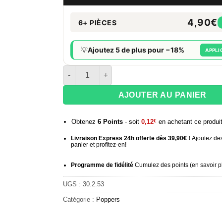
4,90€
6+ PIÈCES
💡
Ajoutez 5 de plus pour −18%
APPLI
quantité de Poppers Radikal Black Label by R
AJOUTER AU PANIER
Obtenez
6
Points
- soit
0,12
€
en achetant ce produi
Livraison Express 24h offerte dès 39,90€ !
Ajoutez des
panier et profitez-en!
Programme de fidélité
Cumulez des points (
en savoir p
UGS :
30.2.53
Catégorie :
Poppers