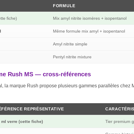
FORMULE
tte fiche)
Mix amyl nitrite isomères + isopentanol
l
Même formule mix amyl + isopentanol
Amyl nitrite simple
Pentyl nitrite mixture
mme Rush MS — cross-références
l, la marque Rush propose plusieurs gammes parallèles chez Mi
ÉFÉRENCE REPRÉSENTATIVE
CARACTÉRI
 ml verre (cette fiche)
Tier premium 