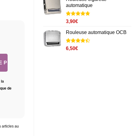
notations
automatique
client
Noté
3
4.7
3,90
€
sur 5 basé
sur
Rouleuse automatique OCB
notations
client
Noté
14
4.4
6,50
€
sur 5 basé
sur
notations
client
 la
tique de
 articles au