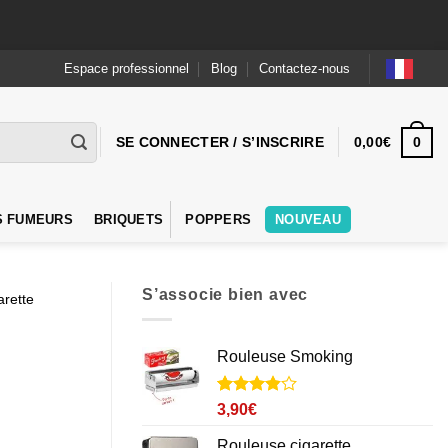
Espace professionnel
Blog
Contactez-nous
0
SE CONNECTER / S’INSCRIRE
0,00
€
S FUMEURS
BRIQUETS
POPPERS
NOUVEAU
S’associe bien avec
arette
Rouleuse Smoking
Noté
3
3.8
3,90
€
sur 5
basé sur
Rouleuse cigarette