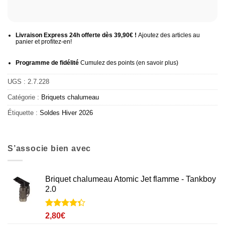
Livraison Express 24h offerte dès 39,90€ !
Ajoutez des articles au
panier et profitez-en!
Programme de fidélité
Cumulez des points (
en savoir plus
)
UGS :
2.7.228
Catégorie :
Briquets chalumeau
Étiquette :
Soldes Hiver 2026
S’associe bien avec
Briquet chalumeau Atomic Jet flamme - Tankboy
2.0
Noté
3
4.3
2,80
€
sur 5