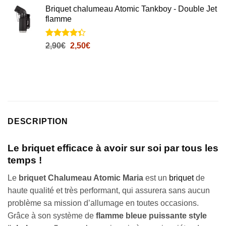
basé sur
Briquet chalumeau Atomic Tankboy - Double Jet
notations
flamme
client
Noté
11
4.3
Le
Le
2,90
€
2,50
€
sur 5
prix
prix
basé sur
initial
actuel
notations
client
était :
est :
2,90€.
2,50€.
DESCRIPTION
Le briquet efficace à avoir sur soi par tous les
temps !
Le
briquet
Chalumeau Atomic Maria
est un
briquet
de
haute qualité et très performant, qui assurera sans aucun
problème sa mission d’allumage en toutes occasions.
Grâce à son système de
flamme bleue puissante style