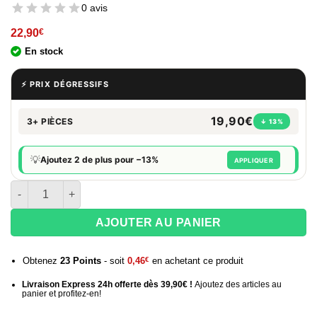
0 avis
22,90
€
En stock
⚡ PRIX DÉGRESSIFS
19,90€
3+ PIÈCES
↓ 13%
💡
Ajoutez 2 de plus pour −13%
APPLIQUER
quantité de Boite de 50 briquets à pierre transparents Ronson
AJOUTER AU PANIER
Obtenez
23
Points
- soit
0,46
€
en achetant ce produit
Livraison Express 24h offerte dès 39,90€ !
Ajoutez des articles au
panier et profitez-en!