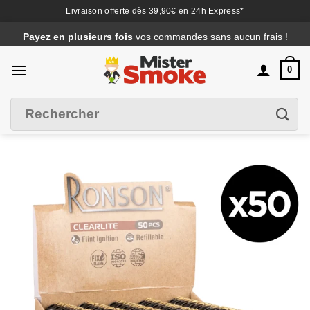
Livraison offerte dès 39,90€ en 24h Express*
Passer
Payez en plusieurs fois
vos commandes sans aucun frais !
au
contenu
0
Recherche
Filtrer
pour :