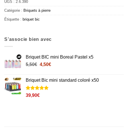
UGS :
2.6.390
Catégorie :
Briquets à pierre
Étiquette :
briquet bic
S’associe bien avec
Briquet BIC mini Boreal Pastel x5
Le
Le
5,50
€
4,50
€
prix
prix
initial
actuel
Briquet Bic mini standard coloré x50
était :
est :
5,50€.
4,50€.
Noté
5
5
sur
39,90
€
5 basé sur
notations
client