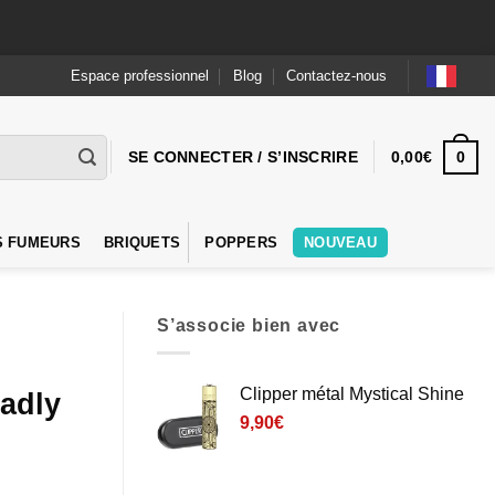
Espace professionnel
Blog
Contactez-nous
0
SE CONNECTER / S’INSCRIRE
0,00
€
S FUMEURS
BRIQUETS
POPPERS
NOUVEAU
S’associe bien avec
Clipper métal Mystical Shine
eadly
9,90
€