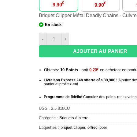
€
€
9,90
9,90
Briquet Clipper Métal Deadly Chains - Cuivre
En stock
quantité de Briquet Clipper Métal Deadly Chain
AJOUTER AU PANIER
Obtenez
10
Points
- soit
0,20
€
en achetant ce produ
Livraison Express 24h offerte dès 39,90€ !
Ajoutez des
panier et profitez-en!
Programme de fidélité
Cumulez des points (
en savoir p
UGS :
2.5.818CU
Catégorie :
Briquets à pierre
Étiquettes :
briquet clipper
,
offreclipper