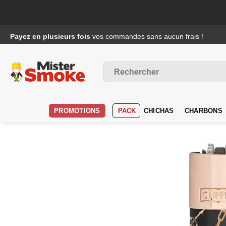
Passer
Payez en plusieurs fois
vos commandes sans aucun frais !
au
contenu
Recherche
pour :
PROMOTIONS
PACK
CHICHAS
CHARBONS