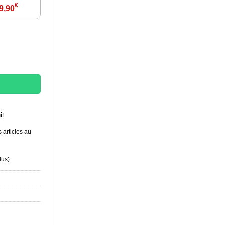
€
9,90
s
it
 articles au
lus
)