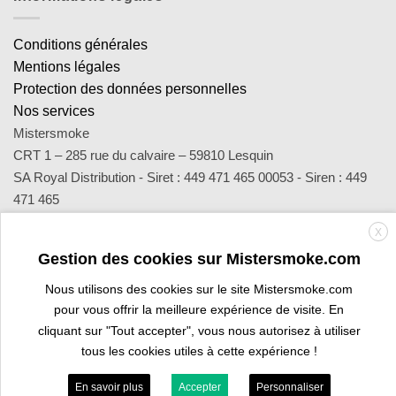
Conditions générales
Mentions légales
Protection des données personnelles
Nos services
Mistersmoke
CRT 1 – 285 rue du calvaire – 59810 Lesquin
SA Royal Distribution - Siret : 449 471 465 00053 - Siren : 449
471 465
Contact : notre équipe d’experts est joignable par email
X
sav@mistersmoke.com ou par téléphone au 03 20 90 56 55 du
Gestion des cookies sur Mistersmoke.com
lundi au vendredi de 9h à 17h.
Nous utilisons des cookies sur le site Mistersmoke.com
pour vous offrir la meilleure expérience de visite. En
Credit
MasterCard
Apple
Bank
Visa
Visa
Maes
cliquant sur "Tout accepter", vous nous autorisez à utiliser
Card
Pay
Transfer
Electron
tous les cookies utiles à cette expérience !
ESPACE PROFESSIONNEL
VOUS ÊTES BURALISTE ?
En savoir plus
Accepter
Personnaliser