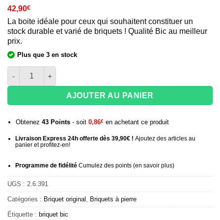
42,90
€
La boite idéale pour ceux qui souhaitent constituer un
stock durable et varié de briquets ! Qualité Bic au meilleur
prix.
Plus que 3 en stock
quantité de Briquets BIC Mini Street x50
AJOUTER AU PANIER
Obtenez
43
Points
- soit
0,86
€
en achetant ce produit
Livraison Express 24h offerte dès 39,90€ !
Ajoutez des articles au
panier et profitez-en!
Programme de fidélité
Cumulez des points (
en savoir plus
)
UGS :
2.6.391
Catégories :
Briquet original
,
Briquets à pierre
Étiquette :
briquet bic