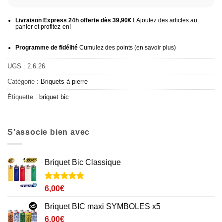
Livraison Express 24h offerte dès 39,90€ !
Ajoutez des articles au
panier et profitez-en!
Programme de fidélité
Cumulez des points (
en savoir plus
)
UGS :
2.6.26
Catégorie :
Briquets à pierre
Étiquette :
briquet bic
S’associe bien avec
Briquet Bic Classique
Noté
27
4.8
6,00
€
sur 5 basé
sur
Briquet BIC maxi SYMBOLES x5
notations
client
6,00
€