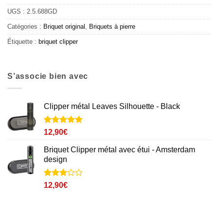
UGS :
2.5.688GD
Catégories :
Briquet original
,
Briquets à pierre
Étiquette :
briquet clipper
S’associe bien avec
Clipper métal Leaves Silhouette - Black
Noté
1
5
sur
12,90
€
5 basé sur
notation
Briquet Clipper métal avec étui - Amsterdam
client
design
Noté
1
3
12,90
€
sur 5
basé
sur
notation