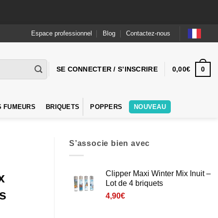
Espace professionnel
Blog
Contactez-nous
0
SE CONNECTER / S’INSCRIRE
0,00
€
S FUMEURS
BRIQUETS
POPPERS
NOUVEAU
S’associe bien avec
Clipper Maxi Winter Mix Inuit –
x
Lot de 4 briquets
s
4,90
€