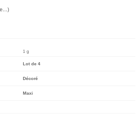
ine…)
1 g
Lot de 4
Décoré
Maxi