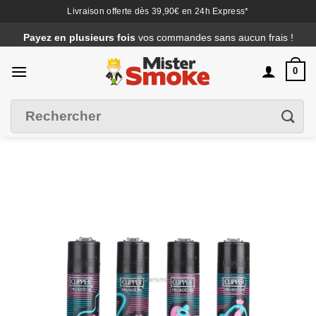
Livraison offerte dès 39,90€ en 24h Express*
Passer
Payez en plusieurs fois
vos commandes sans aucun frais !
au
contenu
0
Recherche
Filtrer
pour :