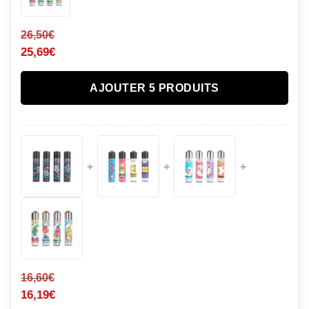
26,50
€
25,69
€
AJOUTER 5 PRODUITS
+
+
+
16,60
€
16,19
€