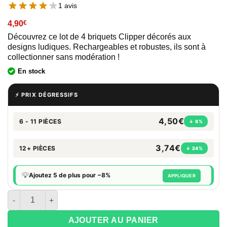
1 avis
4,90
€
Découvrez ce lot de 4 briquets Clipper décorés aux
designs ludiques. Rechargeables et robustes, ils sont à
collectionner sans modération !
En stock
⚡ PRIX DÉGRESSIFS
4,50€
6 - 11 PIÈCES
↓ 8%
3,74€
12+ PIÈCES
↓ 24%
💡
Ajoutez 5 de plus pour −8%
APPLIQUER
quantité de Clipper Maxi Games and Hobbies Neon - Lot de 4 b
AJOUTER AU PANIER