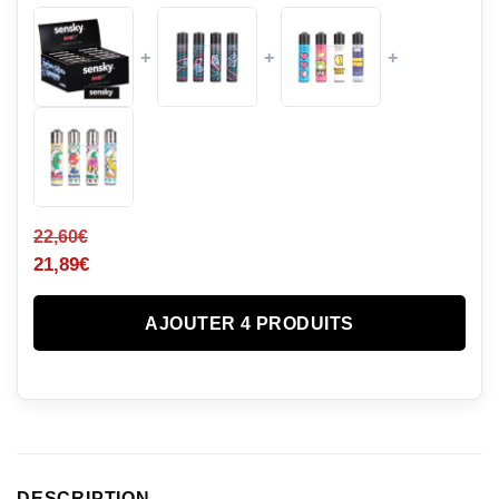
+
+
+
22,60
€
21,89
€
AJOUTER 4 PRODUITS
DESCRIPTION