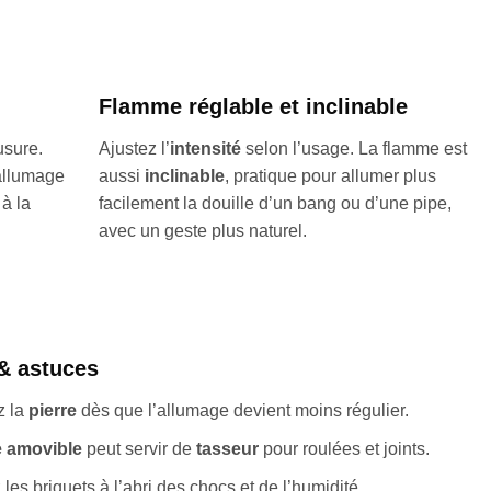
Flamme réglable et inclinable
usure.
Ajustez l’
intensité
selon l’usage. La flamme est
allumage
aussi
inclinable
, pratique pour allumer plus
 à la
facilement la douille d’un bang ou d’une pipe,
avec un geste plus naturel.
 & astuces
z la
pierre
dès que l’allumage devient moins régulier.
e amovible
peut servir de
tasseur
pour roulées et joints.
es briquets à l’abri des chocs et de l’humidité.