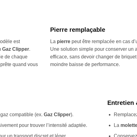
Pierre remplaçable
modèle est
La
pierre
peut être remplacée en cas d’
u
Gaz Clipper
.
Une solution simple pour conserver un 
vie de chaque
efficace, sans devoir changer de briquet
 prête quand vous
moindre baisse de performance.
Entretien
n gaz compatible (ex.
Gaz Clipper
).
Remplace
vement pour trouver l’intensité adaptée.
La
molett
ur un transport discret et léger.
Conservez l