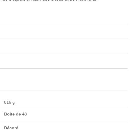
816 g
Boite de 48
Décoré