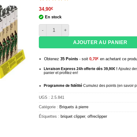
34,90
€
En stock
quantité de Clipper Mini Wild Animals – Boite d
AJOUTER AU PANIER
Obtenez
35
Points
- soit
0,70
€
en achetant ce produ
Livraison Express 24h offerte dès 39,90€ !
Ajoutez des
panier et profitez-en!
Programme de fidélité
Cumulez des points (
en savoir p
UGS :
2.5.841
Catégorie :
Briquets à pierre
Étiquettes :
briquet clipper
,
offreclipper