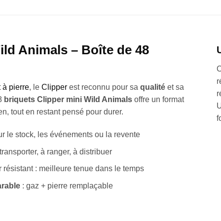
ild Animals – Boîte de 48
C
r
 à pierre
, le
Clipper
est reconnu pour sa
qualité
et sa
r
48
briquets Clipper mini Wild Animals
offre un format
U
en, tout en restant pensé pour durer.
f
ur le stock, les événements ou la revente
 transporter, à ranger, à distribuer
 résistant : meilleure tenue dans le temps
arable
: gaz + pierre remplaçable