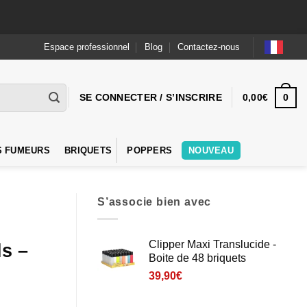
Espace professionnel
Blog
Contactez-nous
0
SE CONNECTER / S’INSCRIRE
0,00
€
S FUMEURS
BRIQUETS
POPPERS
NOUVEAU
S’associe bien avec
Clipper Maxi Translucide -
ls –
Boite de 48 briquets
39,90
€