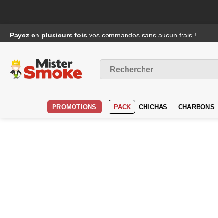
Passer
Payez en plusieurs fois
vos commandes sans aucun frais !
au
contenu
Recherche
pour :
PROMOTIONS
PACK
CHICHAS
CHARBONS