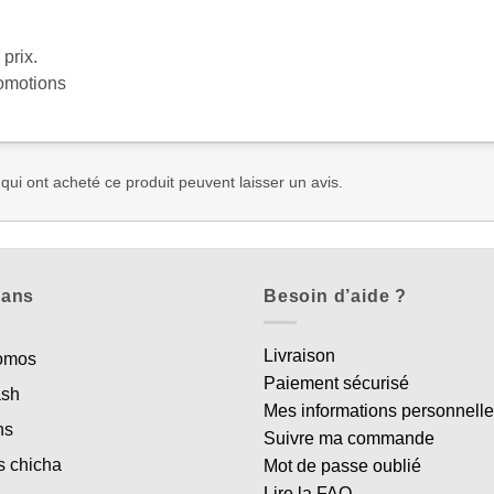
 prix.
romotions
 qui ont acheté ce produit peuvent laisser un avis.
lans
Besoin d’aide ?
Livraison
romos
Paiement sécurisé
ash
Mes informations personnell
ns
Suivre ma commande
s chicha
Mot de passe oublié
Lire la FAQ