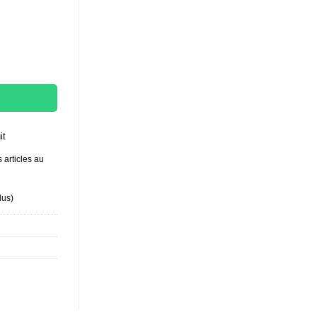
e 48 briquets
it
 articles au
lus
)