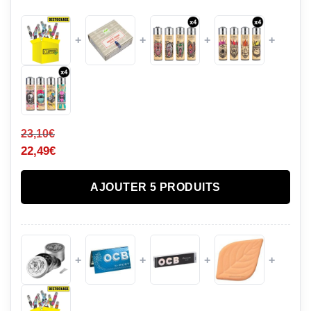
+
+
+
+
23,10
€
22,49
€
AJOUTER 5 PRODUITS
+
+
+
+