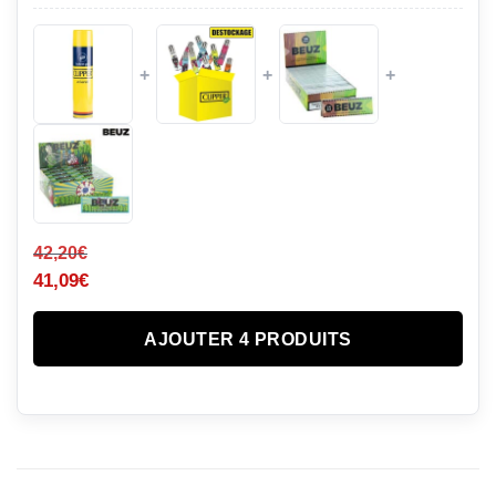
+
+
+
42,20
€
41,09
€
AJOUTER 4 PRODUITS