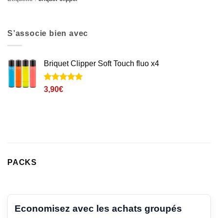
S’associe bien avec
Briquet Clipper Soft Touch fluo x4
Noté
6
5
sur
3,90
€
5 basé sur
notations
client
PACKS
Economisez avec les achats groupés