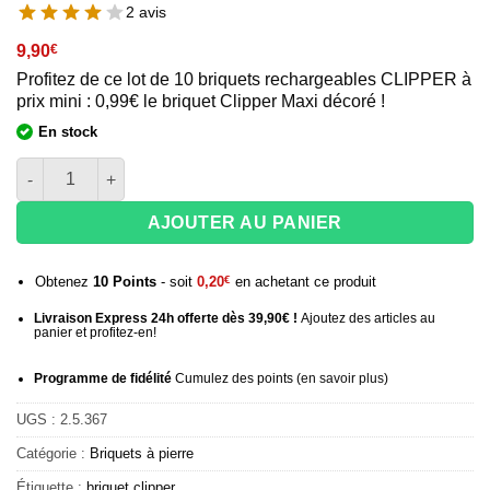
2 avis
9,90
€
Profitez de ce lot de 10 briquets rechargeables CLIPPER à
prix mini : 0,99€ le briquet Clipper Maxi décoré !
En stock
quantité de Lot de 10 Briquets Clipper Maxi - Bon Plan Destoc
AJOUTER AU PANIER
Obtenez
10
Points
- soit
0,20
€
en achetant ce produit
Livraison Express 24h offerte dès 39,90€ !
Ajoutez des articles au
panier et profitez-en!
Programme de fidélité
Cumulez des points (
en savoir plus
)
UGS :
2.5.367
Catégorie :
Briquets à pierre
Étiquette :
briquet clipper