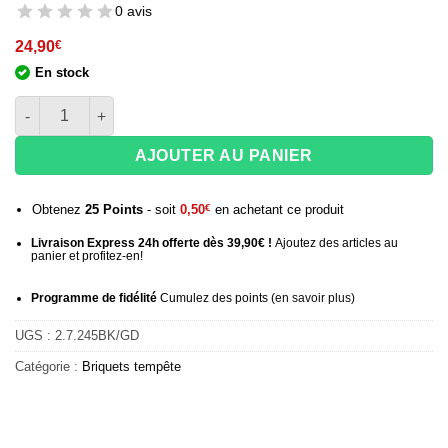
0 avis
24,90
€
En stock
quantité de Briquet tempête rechargeable Elegance - Boite de 2
AJOUTER AU PANIER
Obtenez
25
Points
- soit
0,50
€
en achetant ce produit
Livraison Express 24h offerte dès 39,90€ !
Ajoutez des articles au
panier et profitez-en!
Programme de fidélité
Cumulez des points (
en savoir plus
)
UGS :
2.7.245BK/GD
Catégorie :
Briquets tempête