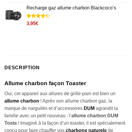
5 basé sur
prix
prix
notations
Recharge gaz allume charbon Blackcoco’s
initial
actuel
client
était :
est :
35,88€.
27,64€.
Noté
15
4.3
3,95
€
sur 5
basé sur
notations
client
DESCRIPTION
Allume charbon façon Toaster
Oui, cet appareil aux allures de grille-pain est bien un
allume charbon
! Après son allume charbon gaz, la
marque de narguilés et d’accessoires
DUM
agrandit la
famille avec un petit nouveau : l’
allume charbon DUM
Tosta
! Imaginé à la façon d’un toaster, il est spécialement
conçu pour faire chauffer vos
charbons naturels
de