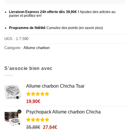
Livraison Express 24h offerte dès 39,90€ !
Ajoutez des articles au
panier et profitez-en!
Programme de fidélité
Cumulez des points (
en savoir plus
)
UGS :
1.7.590
Catégorie :
Allume charbon
S’associe bien avec
Allume charbon Chicha Tsar
Noté
113
4.8
19,90
€
sur 5 basé
sur
Psychopack Allume charbon Chicha
notations
client
Noté
31
5
sur
Le
Le
35,88
€
27,64
€