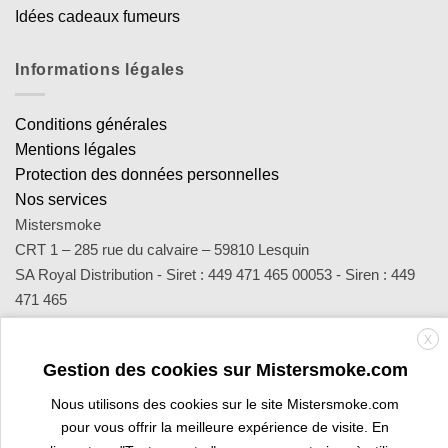
Idées cadeaux fumeurs
Informations légales
Conditions générales
Mentions légales
Protection des données personnelles
Nos services
Mistersmoke
CRT 1 – 285 rue du calvaire – 59810 Lesquin
SA Royal Distribution - Siret : 449 471 465 00053 - Siren : 449
471 465
Contact : notre équipe d’experts est joignable par email
X
sav@mistersmoke.com ou par téléphone au 03 20 90 56 55 du
Gestion des cookies sur Mistersmoke.com
lundi au vendredi de 9h à 17h.
Nous utilisons des cookies sur le site Mistersmoke.com
pour vous offrir la meilleure expérience de visite. En
Credit
MasterCard
Apple
Bank
Visa
Visa
Maes