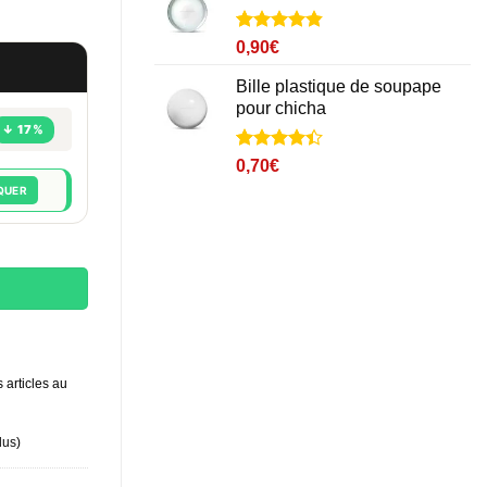
Noté
5
4.8
0,90
€
sur 5 basé
sur
Bille plastique de soupape
notations
pour chicha
client
↓ 17%
Noté
4
4.4
0,70
€
sur 5 basé
QUER
sur
notations
client
 articles au
lus
)