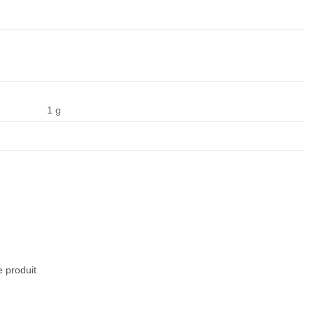
1 g
e produit