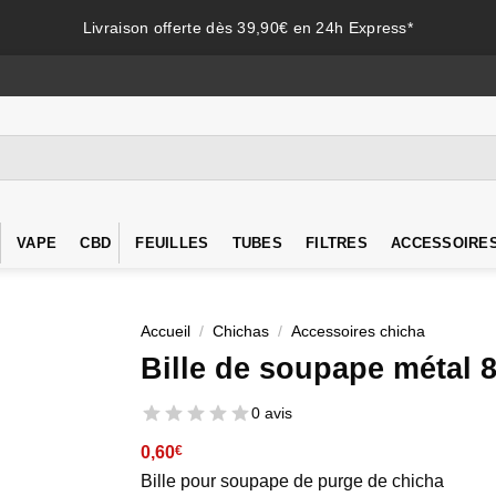
Livraison offerte dès 39,90€ en 24h Express*
VAPE
CBD
FEUILLES
TUBES
FILTRES
ACCESSOIRE
Accueil
/
Chichas
/
Accessoires chicha
Bille de soupape métal
0 avis
0,60
€
Bille pour soupape de purge de chicha