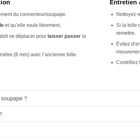
tion
Entretien 
ogement du connecteur/soupape.
Nettoyez r
le
et qu’elle roule librement.
Si la bill
remettre.
e doit se déplacer pour
laisser passer
la
Évitez d’en
mouvemen
mètre (8 mm) avec l’ancienne bille.
Contrôlez l
de soupape ?
?