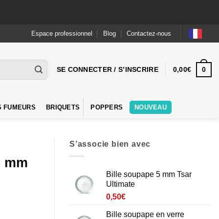
Espace professionnel
Blog
Contactez-nous
0
SE CONNECTER / S’INSCRIRE
0,00
€
S FUMEURS
BRIQUETS
POPPERS
NOUVEAU
S’associe bien avec
 8 mm
Bille soupape 5 mm Tsar
Ultimate
0,50
€
Bille soupape en verre