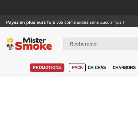
Passer
Payez en plusieurs fois
vos commandes sans aucun frais !
au
contenu
Recherche
pour :
PROMOTIONS
PACK
CHICHAS
CHARBONS