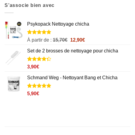
S’associe bien avec
Psykopack Nettoyage chicha
Noté
22
4.8
Le
Le
À partir de :
15,70
€
12,90
€
sur 5 basé
prix
prix
sur
Set de 2 brosses de nettoyage pour chicha
initial
actuel
notations
client
était :
est :
15,70€.
12,90€.
Noté
6
4.3
3,90
€
sur 5
basé sur
Schmand Weg - Nettoyant Bang et Chicha
notations
client
Noté
37
4.8
5,90
€
sur 5 basé
sur
notations
client