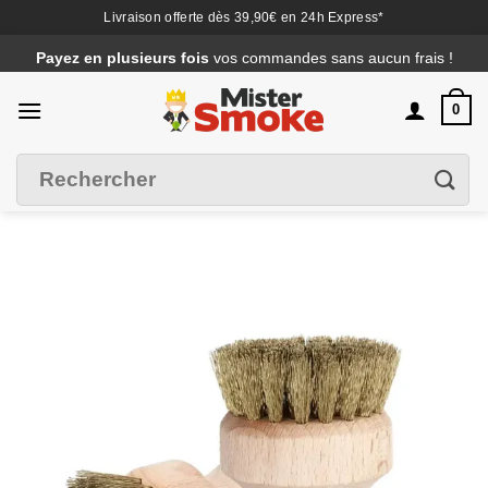
Livraison offerte dès 39,90€ en 24h Express*
Passer
Payez en plusieurs fois
vos commandes sans aucun frais !
au
contenu
0
Recherche
Filtrer
pour :