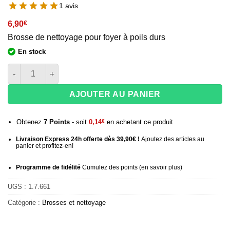
1 avis
6,90
€
Brosse de nettoyage pour foyer à poils durs
En stock
quantité de Brosse de nettoyage pour foyer AO Hookah
AJOUTER AU PANIER
Obtenez
7
Points
- soit
0,14
€
en achetant ce produit
Livraison Express 24h offerte dès 39,90€ !
Ajoutez des articles au
panier et profitez-en!
Programme de fidélité
Cumulez des points (
en savoir plus
)
UGS :
1.7.661
Catégorie :
Brosses et nettoyage