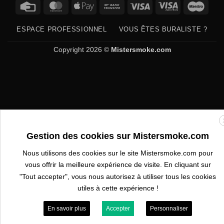
Credit
MasterCard
Apple
Bank
Visa
Visa
Maes
Card
Pay
Transfer
Electron
ESPACE PROFESSIONNEL
VOUS ÊTES BURALISTE ?
Copyright 2026 ©
Mistersmoke.com
Gestion des cookies sur Mistersmoke.com
Nous utilisons des cookies sur le site Mistersmoke.com pour
vous offrir la meilleure expérience de visite. En cliquant sur
"Tout accepter", vous nous autorisez à utiliser tous les cookies
utiles à cette expérience !
En savoir plus
Accepter
Personnaliser