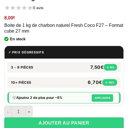
0 avis
8,00
€
Boite de 1 kg de charbon naturel Fresh Coco F27 – Format
cube 27 mm
En stock
⚡ PRIX DÉGRESSIFS
7,50€
3 - 9 PIÈCES
↓ 6%
6,70€
10+ PIÈCES
↓ 16%
💡
Ajoutez 2 de plus pour −6%
APPLIQUER
quantité de Fresh Coco F27 - Charbon naturel 27 mm - 1 kg
AJOUTER AU PANIER