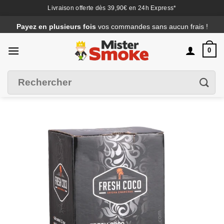
Livraison offerte dès 39,90€ en 24h Express*
Passer
Payez en plusieurs fois
vos commandes sans aucun frais !
au
contenu
0
Recherche
Filtrer
pour :