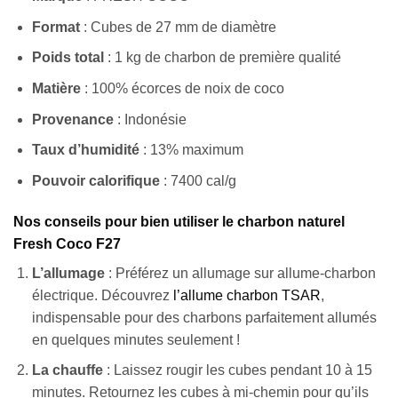
Format
: Cubes de 27 mm de diamètre
Poids total
: 1 kg de charbon de première qualité
Matière
: 100% écorces de noix de coco
Provenance
: Indonésie
Taux d’humidité
: 13% maximum
Pouvoir calorifique
: 7400 cal/g
Appliquer les filtres
Nos conseils pour bien utiliser le charbon naturel
Fresh Coco F27
L’allumage
: Préférez un allumage sur allume-charbon
électrique. Découvrez
l’allume charbon TSAR
,
indispensable pour des charbons parfaitement allumés
en quelques minutes seulement !
La chauffe
: Laissez rougir les cubes pendant 10 à 15
minutes. Retournez les cubes à mi-chemin pour qu’ils