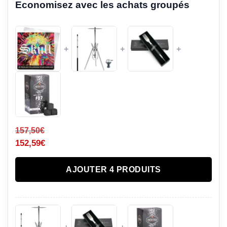
Economisez avec les achats groupés
+
+
+
157,50
€
152,59
€
AJOUTER 4 PRODUITS