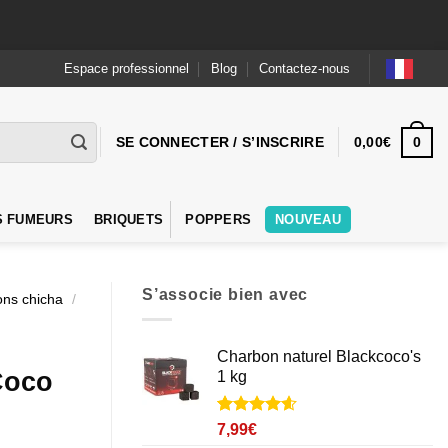
Espace professionnel
Blog
Contactez-nous
0
SE CONNECTER / S’INSCRIRE
0,00
€
S FUMEURS
BRIQUETS
POPPERS
NOUVEAU
S’associe bien avec
ns chicha
/
Charbon naturel Blackcoco's
Coco
1 kg
Noté
28
4.6
7,99
€
sur 5 basé