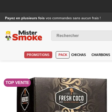
Passer
Payez en plusieurs fois
vos commandes sans aucun frais !
au
contenu
Recherche
pour :
PROMOTIONS
PACK
CHICHAS
CHARBONS
TOP VENTE