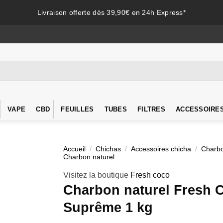
Livraison offerte dès 39,90€ en 24h Express*
VAPE
CBD
FEUILLES
TUBES
FILTRES
ACCESSOIRE
Accueil
/
Chichas
/
Accessoires chicha
/
Charbo
Charbon naturel
Visitez la boutique
Fresh coco
Charbon naturel Fresh 
Suprême 1 kg