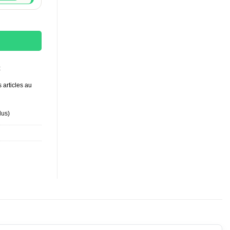
me 1 kg
t
 articles au
lus
)