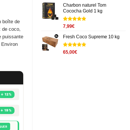
sur
Charbon naturel Tom
notations
Cococha Gold 1 kg
client
 boîte de
Noté
18
4.8
7,99
€
x de coco,
sur 5 basé
sur
e puissante
Fresh Coco Supreme 10 kg
notations
 Environ
client
Noté
2
5
sur
65,00
€
5 basé sur
notations
client
↓ 12%
↓ 19%
QUER