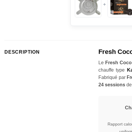
+
Fresh Coco
DESCRIPTION
Le
Fresh Coco
chauffe type
K
Fabriqué par
Fr
24 sessions
de 
Cha
Rapport calor
uniform