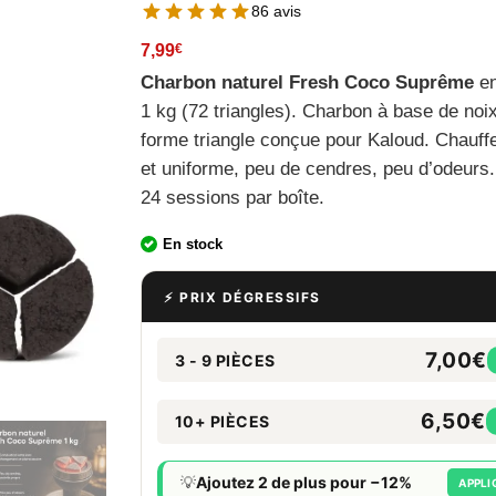
86 avis
7,99
€
Charbon naturel Fresh Coco Suprême
en
1 kg (72 triangles). Charbon à base de noi
forme triangle conçue pour Kaloud. Chauff
et uniforme, peu de cendres, peu d’odeurs.
24 sessions par boîte.
En stock
⚡ PRIX DÉGRESSIFS
7,00€
3 - 9 PIÈCES
6,50€
10+ PIÈCES
💡
Ajoutez 2 de plus pour −12%
APPLI