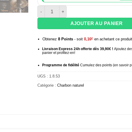
quantité de Charbon naturel Fresh Coco Suprê
AJOUTER AU PANIER
Obtenez
8
Points
- soit
0,16
€
en achetant ce produi
Livraison Express 24h offerte dès 39,90€ !
Ajoutez des
panier et profitez-en!
Programme de fidélité
Cumulez des points (
en savoir p
UGS :
1.8.53
Catégorie :
Charbon naturel