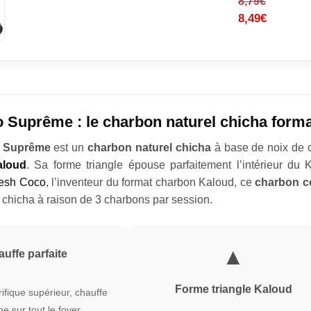
8,79
€
8,49
€
 Suprême : le charbon naturel chicha form
 Suprême
est un
charbon naturel chicha
à base de noix de 
aloud
. Sa forme triangle épouse parfaitement l’intérieur du
esh Coco
, l’inventeur du format charbon Kaloud, ce
charbon c
chicha à raison de 3 charbons par session.
▲
uffe parfaite
Forme triangle Kaloud
ifique supérieur, chauffe
e sur tout le foyer