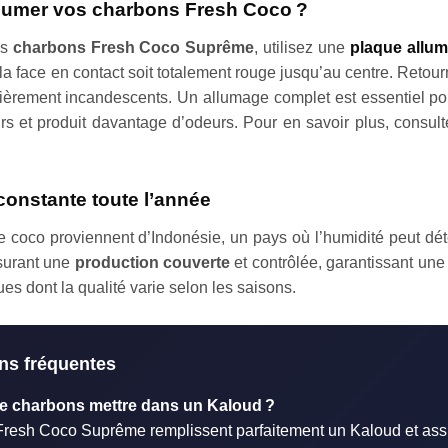
umer vos charbons Fresh Coco ?
os
charbons Fresh Coco Suprême
, utilisez une
plaque allu
la face en contact soit totalement rouge jusqu’au centre. Retou
ntièrement incandescents. Un allumage complet est essentiel p
urs et produit davantage d’odeurs. Pour en savoir plus, consult
constante toute l’année
 coco proviennent d’Indonésie, un pays où l’humidité peut dété
surant une
production couverte
et contrôlée, garantissant une
es dont la qualité varie selon les saisons.
ns fréquentes
 charbons mettre dans un Kaloud ?
 Fresh Coco Suprême remplissent parfaitement un Kaloud et ass