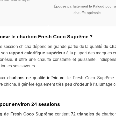
Épouse parfaitement le Kaloud pour 
chauffe optimale
oisir le charbon Fresh Coco Suprême ?
ne session chicha dépend en grande partie de la qualité du
cha
r son
rapport calorifique supérieur
à la plupart des marques c
onésie, il offre une chauffe constante et puissante, indispen
r toutes ses saveurs.
 aux
charbons de qualité inférieure
, le Fresh Coco Suprême 
tre chicha. Il génère également
très peu d’odeur
à l’allumage c
 pour environ 24 sessions
kg de Fresh Coco Suprême
contient
72 triangles
de charbon