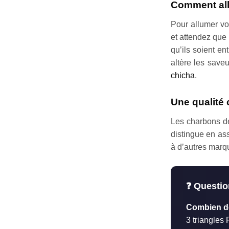
Comment all
Pour allumer v
et attendez que 
qu’ils soient e
altère les save
chicha
.
Une qualité 
Les charbons de
distingue en as
à d’autres marqu
❓ Questio
Combien de
3 triangles