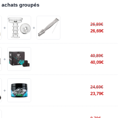
 achats groupés
26,89
€
+
+
26,69
€
40,89
€
+
40,09
€
24,69
€
+
23,79
€