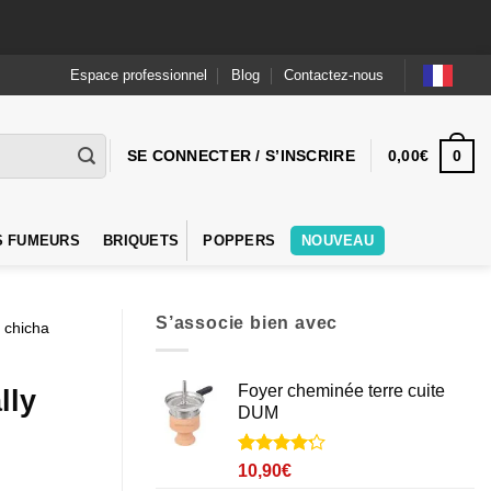
Espace professionnel
Blog
Contactez-nous
0
SE CONNECTER / S’INSCRIRE
0,00
€
S FUMEURS
BRIQUETS
POPPERS
NOUVEAU
S’associe bien avec
 chicha
Foyer cheminée terre cuite
lly
DUM
Noté
6
4.2
10,90
€
sur 5