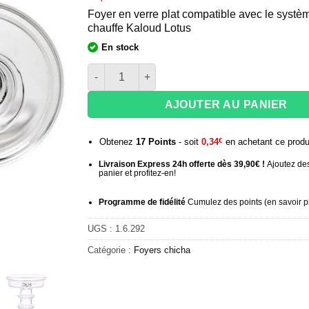
Foyer en verre plat compatible avec le systè
chauffe Kaloud Lotus
En stock
quantité de Foyer en verre DUM Ideally
AJOUTER AU PANIER
Obtenez
17
Points
- soit
0,34
€
en achetant ce produ
Livraison Express 24h offerte dès 39,90€ !
Ajoutez des
panier et profitez-en!
Programme de fidélité
Cumulez des points (
en savoir p
UGS :
1.6.292
Catégorie :
Foyers chicha