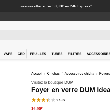
Livraison offerte dès 39,90€ en 24h Express*
VAPE
CBD
FEUILLES
TUBES
FILTRES
ACCESSOIRE
Accueil
/
Chichas
/
Accessoires chicha
/
Foyers
Visitez la boutique
DUM
Foyer en verre DUM Idea
8 avis
16,90
€