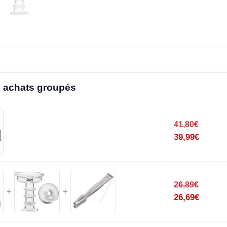
 achats groupés
41,80
€
39,99
€
26,89
€
+
+
26,69
€