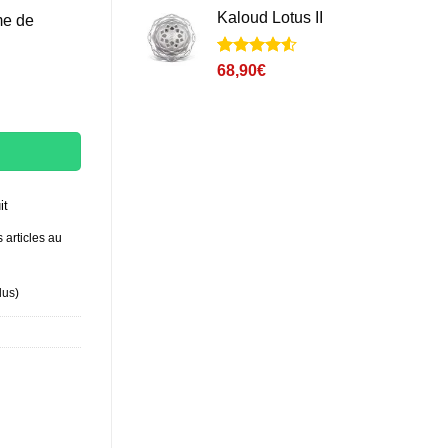
basé sur
Kaloud Lotus II
me de
notations
client
Noté
3
4.5
68,90
€
sur 5 basé
sur
notations
client
it
 articles au
lus
)