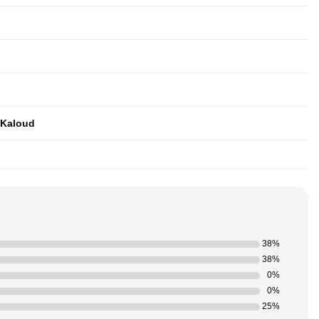
 Kaloud
38%
38%
0%
0%
25%