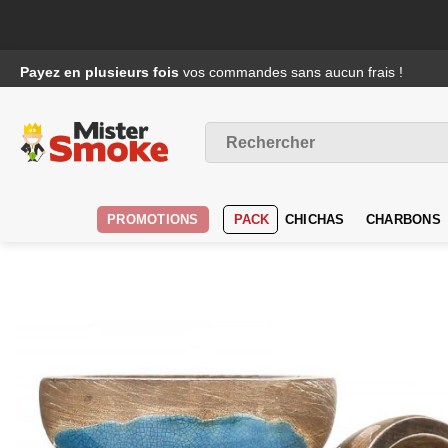
Passer
Payez en plusieurs fois
vos commandes sans aucun frais !
au
contenu
Recherche
pour :
PROMOTIONS
PACK
CHICHAS
CHARBONS