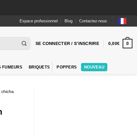
Espace professionnel
Blog
Contactez-nous
0
SE CONNECTER / S’INSCRIRE
0,00
€
S FUMEURS
BRIQUETS
POPPERS
NOUVEAU
 chicha
n