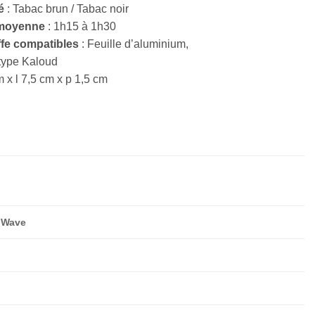
é
: Tabac brun / Tabac noir
 moyenne
: 1h15 à 1h30
fe compatibles
: Feuille d’aluminium,
type Kaloud
m x l 7,5 cm x p 1,5 cm
 Wave
d