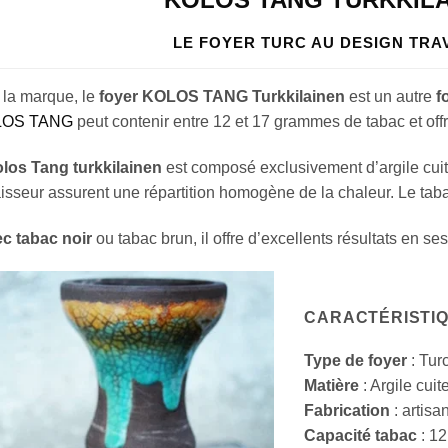
LE FOYER TURC AU DESIGN TRA
 la marque, le
foyer KOLOS TANG Turkkilainen
est un autre
f
OS TANG
peut contenir entre 12 et 17 grammes de tabac et off
los Tang turkkilainen
est composé exclusivement d’argile cuit
aisseur assurent une répartition homogène de la chaleur. Le taba
c tabac noir
ou tabac brun, il offre d’excellents résultats en s
CARACTÉRISTI
Type de foyer
: Tur
Matière
: Argile cui
Fabrication
: artisa
Capacité tabac
: 1