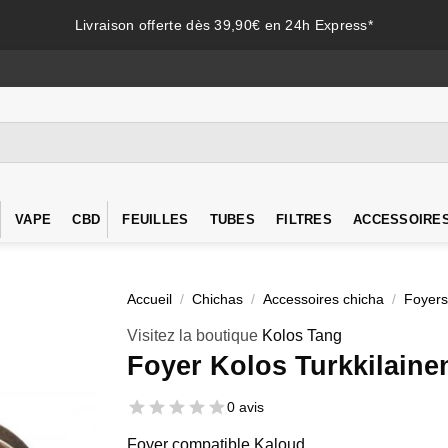
Livraison offerte dès 39,90€ en 24h Express*
VAPE
CBD
FEUILLES
TUBES
FILTRES
ACCESSOIRE
Accueil
/
Chichas
/
Accessoires chicha
/
Foyers
Visitez la boutique
Kolos Tang
Foyer Kolos Turkkilaine
0 avis
Foyer compatible Kaloud