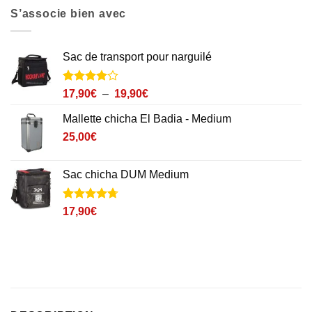
S’associe bien avec
Sac de transport pour narguilé
Noté
7
4
Plage
17,90
€
–
19,90
€
sur 5
de
basé sur
Mallette chicha El Badia - Medium
prix :
notations
client
25,00
€
17,90€
à
19,90€
Sac chicha DUM Medium
Noté
3
4.7
17,90
€
sur 5 basé
sur
notations
client