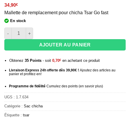
34,90
€
Mallette de remplacement pour chicha Tsar Go fast
En stock
quantité de Sac de transport chicha Tsar Go fast
AJOUTER AU PANIER
Obtenez
35
Points
- soit
0,70
€
en achetant ce produit
Livraison Express 24h offerte dès 39,90€ !
Ajoutez des articles au
panier et profitez-en!
Programme de fidélité
Cumulez des points (
en savoir plus
)
UGS :
1.7.634
Catégorie :
Sac chicha
Étiquette :
tsar