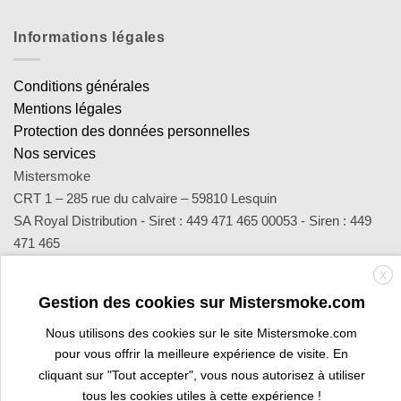
Informations légales
Conditions générales
Mentions légales
Protection des données personnelles
Nos services
Mistersmoke
CRT 1 – 285 rue du calvaire – 59810 Lesquin
SA Royal Distribution - Siret : 449 471 465 00053 - Siren : 449
471 465
Contact : notre équipe d’experts est joignable par email
X
sav@mistersmoke.com ou par téléphone au 03 20 90 56 55 du
Gestion des cookies sur Mistersmoke.com
lundi au vendredi de 9h à 17h.
Nous utilisons des cookies sur le site Mistersmoke.com
pour vous offrir la meilleure expérience de visite. En
Credit
MasterCard
Apple
Bank
Visa
Visa
Maes
cliquant sur "Tout accepter", vous nous autorisez à utiliser
Card
Pay
Transfer
Electron
tous les cookies utiles à cette expérience !